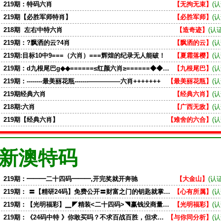
219期：特码六肖
【无拘无束】
(
219期【必胜军师特肖】
【必胜军师】
(
218期 左右中特六肖
【造奇迹】
(认
219期：?飘洒的云?4肖
【飘洒的云】
(
219期:目标10中9===（六肖）===辉煌的纪录无人能破！
【夏霜落樱】
(
219期：d九根尾巴g◆◆======≤红颜六肖≥======◆◆中奖就是这么简单，祝君发大财！
【九根尾巴】
(
219期：--------最美丽花瓶-------—————六肖+++++++
【最美丽花瓶】
(
219期经典六肖
【经典六肖】
(
218期:六肖
【广西无敌】
(
219期【经典六肖】
【难舍的六合】
(
新澳特码
219期：━━━二十四码━━━,开完奖就开奔驰
【大金山】
(认
219期： 〓【精研24码】免费公开〓财富之门的钥匙就掌握在你的手中
【心有所属】
(
219期：【光明福彩】▁◤精装<二十四码>◥赢钱没商量▁期期都是机会！
【光明福彩】
(
219期：《24码中特 》你敢买吗？不求百战百胜，但求稳定赚钱
【与你同分析】
(