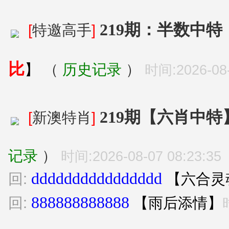
219期：半数中
[
特邀高手
]
比
（
历史记录
）
】
时间:2026-08-
219期【六肖中特
[
新澳特肖
]
记录
）
时间:2026-08-07 08:23:35
dddddddddddddddd
回:
【
六合灵
888888888888
回:
【
雨后添情
】