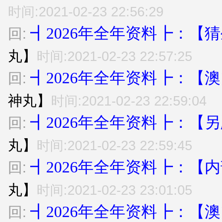
时间:2021-02-23 22:56:29
┫2026年全年资料┣：【猜生
回:
丸
】
时间:2021-02-23 22:57:25
┫2026年全年资料┣：【澳门
回:
神丸
】
时间:2021-02-23 22:59:04
┫2026年全年资料┣：【另版
回:
丸
】
时间:2021-02-23 22:59:45
┫2026年全年资料┣：【内部
回:
丸
】
时间:2021-02-23 23:01:05
┫2026年全年资料┣：【澳门欲
回: