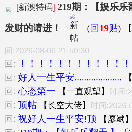
219期：【娱乐乐
[
新澳特码
]
发财的请进！
回
19
贴
(
)
【
间:2026-08-06 21:50:30
！！！！！！！！！！！！
回:
好人一生平安....................
回:
心态第一
回:
【
一直观望
】
时间:20
顶帖
回:
【
长空大佬
】
时间:2026-0
祝好人一生平安!顶
回:
【
廖斌