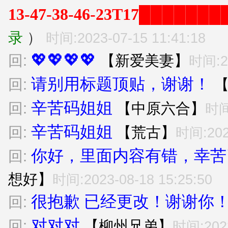
13-47-38-46-23T17██████
录
）
时间:2023-07-15 11:41:18
💖💖💖💖
回:
【
新爱美妻
】
时间:20
请别用标题顶贴，谢谢！
回:
辛苦码姐姐
回:
【
中原六合
】
时间:
辛苦码姐姐
回:
【
荒古
】
时间:2022
你好，里面内容有错，幸苦
回:
想好
】
时间:2023-08-18 15:25:50
很抱歉 已经更改！谢谢你
回:
对对对
回:
【
柳州兄弟
】
时间:2023