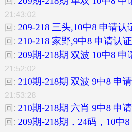
209期-218期 单双 10中8 
回:
21:43:02
209-218 三头,10中8 申请认
回:
210-218 家野,9中8 申请认证
回:
209期-218期 双波 10中8 
回:
21:52:02
210期-218期 双波 9中8 申
回:
21:53:28
210期-218期 六肖 9中8 申
回:
209期-218期，24码，10
回: