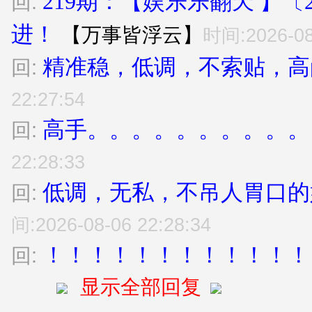
219期：【娱乐乐翻天 】
回:
进！
【
万事皆浮云
】
时间:2026-08-
精准稳，低调，不索贴，高
回:
22:27:54
高手。。。。。。。。。。
回:
22:28:33
低调，无私，不吊人胃口的
回:
间:2026-08-06 22:28:34
！！！！！！！！！！！！
回:
显示全部回复