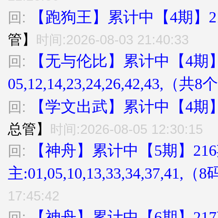
【跑狗王】累计中【4期】21
回:
管
】
时间:2026-08-03 21:40:33
【无与伦比】累计中【4期】
回:
05,12,14,23,24,26,42,43,（共8个
【学文出武】累计中【4期】
回:
总管
】
时间:2026-08-05 12:30:15
【神舟】累计中【5期】21
回:
主:01,05,10,13,33,34,37,41,（
17:45:42
【神舟】累计中【6期】21
回: