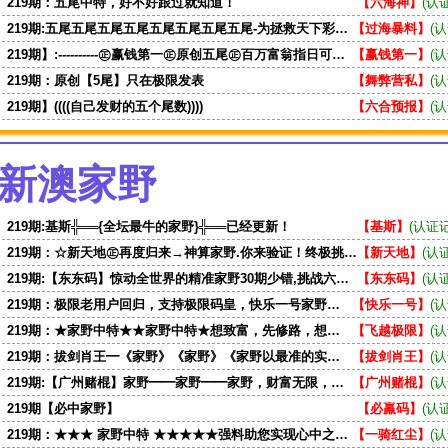
219期：五尾中特，好不好跟过就知道！
【六海神】
(认
219期:五尾五尾五尾五尾五尾五尾五尾五尾-为拯救天下彩民永远免费到底！
【过海暴料】
(
219期】:----------㊣赢钱第一㊣原创五尾㊣百万富翁指日可待！-------
【赢钱第一】
(
219期：原创【5尾】只在极限发表
【舞弊营私】
(
219期】((((自己发财的五个尾数))))
【六合预报】
(
新澳家野
219期:基斯╬══{全坛最牛的家野}╬══已经更新！
【基斯】
(认证
219期：☆新天地㊣再度归来→神算家野.你来验证！终极挑战,爆庄猛料!
【新天地】
(认
219期:【东东码】惊动全世界的精准家野30期少错,挑战六合界高手！
【东东码】
(认
219期：极限老用户回归，支持极限码皇，快乐一号家野奉上。
【快乐一号】
(
219期：★家野中特★★家野中特★想致富，先修路，想中码，先看料
【飞越极限】
(
219期：拔剑肖王━《家野》《家野》《家野以最准的实力报答大家的支持》
【拔剑肖王】
(
219期:【广州赌棍】家野━━家野━━家野，财富无限，期期早上料！
【广州赌棍】
(
219期【必中家野】
【必羸码】
(认
219期：★★★ 家野中特 ★★★★★强料助您实现心中之梦★★★ 实力巨献！
【一骑红尘】
(