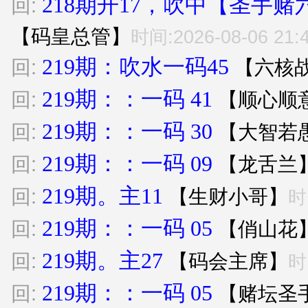
218期开17，吹中【圣手
回:
【
码皇总管
】
时间:2026-08-06 21:4
219期：吹水一码45
回:
【
六核
219期：：一码 41
回:
【
顺心顺
219期：：一码 30
回:
【
大智若
219期：：一码 09
回:
【
龙舌兰
219期。主11
回:
【
生财小哥
】
时间
219期：：一码 05
回:
【
俏山花
219期。主27
回:
【
码会主席
】
时间
219期：：一码 05
回:
【
赌坛圣