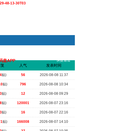
9-48-13-30T03
码皇APP
快捷通道
索
回复
人气
发表时间
.
（2026-07-10 20:23）
4
贴)
56
2026-08-08 11:37
10
贴)
796
2026-08-08 10:34
3
贴)
12
2026-08-08 09:29
8
贴)
120001
2026-08-07 23:16
3
贴)
16
2026-08-07 22:16
21
贴)
166008
2026-08-07 14:10