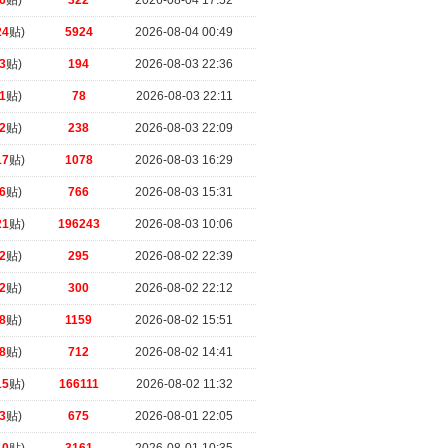
6
贴)
322
2026-08-04 17:52
24
贴)
5924
2026-08-04 00:49
3
贴)
194
2026-08-03 22:36
1
贴)
78
2026-08-03 22:11
2
贴)
238
2026-08-03 22:09
17
贴)
1078
2026-08-03 16:29
6
贴)
766
2026-08-03 15:31
21
贴)
196243
2026-08-03 10:06
2
贴)
295
2026-08-02 22:39
2
贴)
300
2026-08-02 22:12
8
贴)
1159
2026-08-02 15:51
8
贴)
712
2026-08-02 14:41
15
贴)
166111
2026-08-02 11:32
3
贴)
675
2026-08-01 22:05