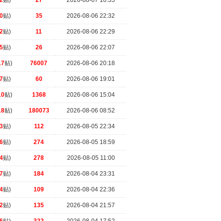
2
贴)
27
2026-08-07 10:35
0
贴)
35
2026-08-06 22:32
2
贴)
11
2026-08-06 22:29
5
贴)
26
2026-08-06 22:07
17
贴)
76007
2026-08-06 20:18
7
贴)
60
2026-08-06 19:01
10
贴)
1368
2026-08-06 15:04
18
贴)
180073
2026-08-06 08:52
3
贴)
112
2026-08-05 22:34
6
贴)
274
2026-08-05 18:59
4
贴)
278
2026-08-05 11:00
7
贴)
184
2026-08-04 23:31
4
贴)
109
2026-08-04 22:36
2
贴)
135
2026-08-04 21:57