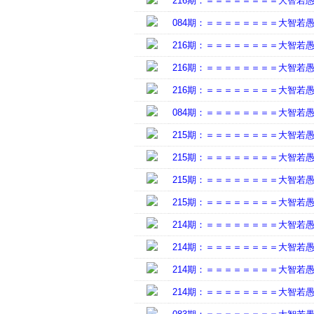
216期：＝＝＝＝＝＝＝＝大智若
084期：＝＝＝＝＝＝＝＝大智若
216期：＝＝＝＝＝＝＝＝大智若
216期：＝＝＝＝＝＝＝＝大智若
216期：＝＝＝＝＝＝＝＝大智若
084期：＝＝＝＝＝＝＝＝大智若
215期：＝＝＝＝＝＝＝＝大智若
215期：＝＝＝＝＝＝＝＝大智若
215期：＝＝＝＝＝＝＝＝大智若
215期：＝＝＝＝＝＝＝＝大智若
214期：＝＝＝＝＝＝＝＝大智若
214期：＝＝＝＝＝＝＝＝大智若
214期：＝＝＝＝＝＝＝＝大智若
214期：＝＝＝＝＝＝＝＝大智若