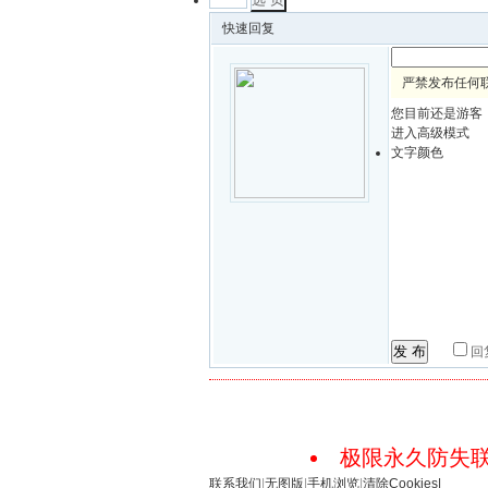
快速回复
严禁发布任何
您目前还是游客
进入高级模式
文字颜色
发 布
回
极限永久防失联地
联系我们
|
无图版
|
手机浏览
|
清除Cookies
|