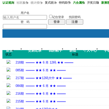
认证规则
社区服务
统计排行
复式统计
特码助手
六合属性
开奖日期
新澳彩2
澳彩218期37-32-33-15-22-43T41
用户名
记住登录
找回密码
登录
注册
密 码
首页
交易记录
我的帖子
群组
个人中心
手
帖子
状态
标题
码皇总管
说：
2026年7月
218期 ════ ★★ 6 肖 12码 ★★ ════
085期 ════ ★★ 6 肖 ★★ ════
217期 ════ ★★12码大中 ★★ ════
084期 ════ ★★ 6 肖 ★★ ════
216期 ════ ★★ 6 肖 ★★ ════
215期 ════ ★★ 6 肖 ★★ ════