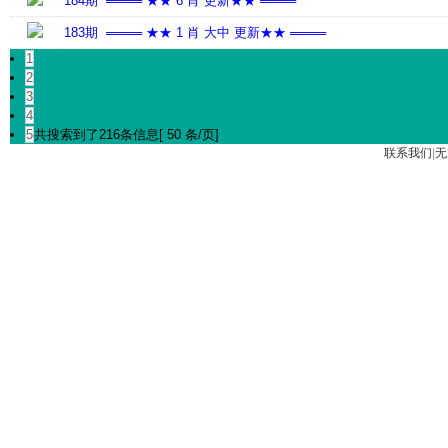
184期 ════ ★★ 6 肖 更新★★ ════
183期 ════ ★★ 1 肖 大中 更新★★ ════
1
2
3
4
5
共搜索到了216条信息[ 50 条/页]
联系我们
|
无