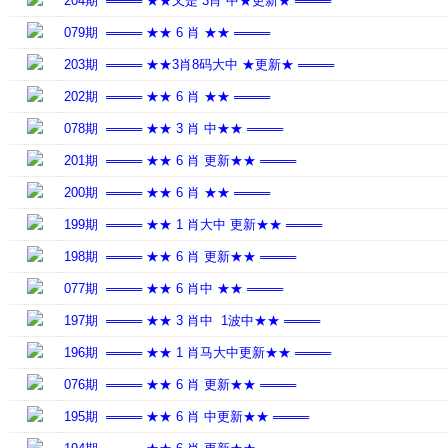
204期 ════ ★★又是 3肖 中★更新★ ════
079期 ════ ★★ 6 肖 ★★ ════
203期 ════ ★★3肖8码大中 ★更新★ ════
202期 ════ ★★ 6 肖 ★★ ════
078期 ════ ★★ 3 肖 中★★ ════
201期 ════ ★★ 6 肖 更新★★ ════
200期 ════ ★★ 6 肖 ★★ ════
199期 ════ ★★ 1 肖大中 更新★★ ════
198期 ════ ★★ 6 肖 更新★★ ════
077期 ════ ★★ 6 肖中 ★★ ════
197期 ════ ★★ 3 肖中 1波中★★ ════
196期 ════ ★★ 1 肖马大中更新★★ ════
076期 ════ ★★ 6 肖 更新★★ ════
195期 ════ ★★ 6 肖 中更新★★ ════