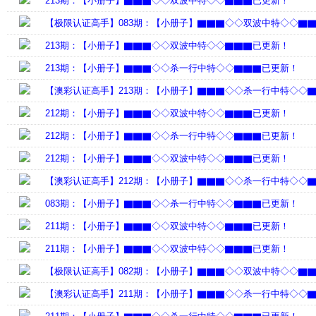
213期：【小册子】▇▇▇◇◇双波中特◇◇▇▇▇已更新！
【极限认证高手】083期：【小册子】▇▇▇◇◇双波中特◇◇▇
213期：【小册子】▇▇▇◇◇双波中特◇◇▇▇▇已更新！
213期：【小册子】▇▇▇◇◇杀一行中特◇◇▇▇▇已更新！
【澳彩认证高手】213期：【小册子】▇▇▇◇◇杀一行中特◇◇
212期：【小册子】▇▇▇◇◇双波中特◇◇▇▇▇已更新！
212期：【小册子】▇▇▇◇◇杀一行中特◇◇▇▇▇已更新！
212期：【小册子】▇▇▇◇◇双波中特◇◇▇▇▇已更新！
【澳彩认证高手】212期：【小册子】▇▇▇◇◇杀一行中特◇◇
083期：【小册子】▇▇▇◇◇杀一行中特◇◇▇▇▇已更新！
211期：【小册子】▇▇▇◇◇双波中特◇◇▇▇▇已更新！
211期：【小册子】▇▇▇◇◇双波中特◇◇▇▇▇已更新！
【极限认证高手】082期：【小册子】▇▇▇◇◇双波中特◇◇▇
【澳彩认证高手】211期：【小册子】▇▇▇◇◇杀一行中特◇◇