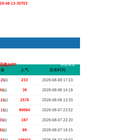
9-48-13-30T03
码皇APP
快捷通道
索
回复
人气
发表时间
.
（2026-07-10 20:23）
12
贴)
233
2026-08-08 17:23
4
贴)
39
2026-08-08 14:19
12
贴)
2576
2026-08-08 13:33
11
贴)
90084
2026-08-07 23:52
3
贴)
187
2026-08-07 22:20
6
贴)
89
2026-08-07 19:15