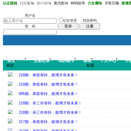
认证规则
社区服务
统计排行
复式统计
特码助手
六合属性
开奖日期
新澳彩2
澳彩217期40-29-17-18-31-32T34
用户名
记住登录
找回密码
登录
注册
密 码
首页
交易记录
我的帖子
群组
个人中心
手
帖子
状态
标题
码皇总管
说：
2026年7月
218期：单双有特，敢博才有未来！
218期：单双有特，敢博才有未来！
085期：单双有特，敢博才有未来！
218期：杀三肖有特，敢博才有未来！
218期：杀三肖有特，敢博才有未来！
217期：单双有特，敢博才有未来！