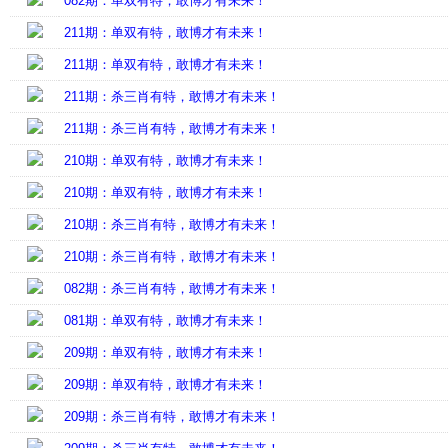
082期：单双有特，敢博才有未来！
211期：单双有特，敢博才有未来！
211期：单双有特，敢博才有未来！
211期：杀三肖有特，敢博才有未来！
211期：杀三肖有特，敢博才有未来！
210期：单双有特，敢博才有未来！
210期：单双有特，敢博才有未来！
210期：杀三肖有特，敢博才有未来！
210期：杀三肖有特，敢博才有未来！
082期：杀三肖有特，敢博才有未来！
081期：单双有特，敢博才有未来！
209期：单双有特，敢博才有未来！
209期：单双有特，敢博才有未来！
209期：杀三肖有特，敢博才有未来！