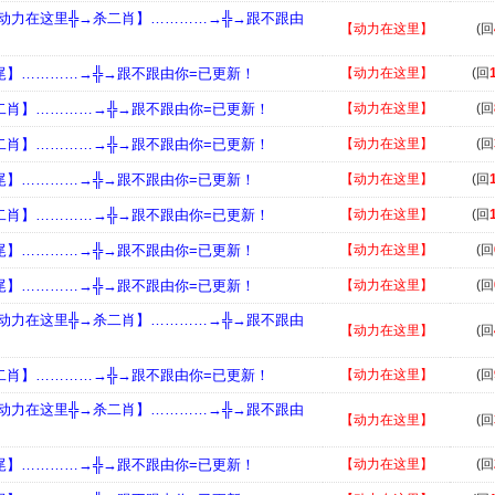
【动力在这里╬→杀二肖】…………→╬→跟不跟由
【动力在这里】
(回
五尾】…………→╬→跟不跟由你=已更新！
【动力在这里】
(回
杀二肖】…………→╬→跟不跟由你=已更新！
【动力在这里】
(回
杀二肖】…………→╬→跟不跟由你=已更新！
【动力在这里】
(回
五尾】…………→╬→跟不跟由你=已更新！
【动力在这里】
(回
杀二肖】…………→╬→跟不跟由你=已更新！
【动力在这里】
(回
五尾】…………→╬→跟不跟由你=已更新！
【动力在这里】
(回
五尾】…………→╬→跟不跟由你=已更新！
【动力在这里】
(回
【动力在这里╬→杀二肖】…………→╬→跟不跟由
【动力在这里】
(回
杀二肖】…………→╬→跟不跟由你=已更新！
【动力在这里】
(回
【动力在这里╬→杀二肖】…………→╬→跟不跟由
【动力在这里】
(回
五尾】…………→╬→跟不跟由你=已更新！
【动力在这里】
(回