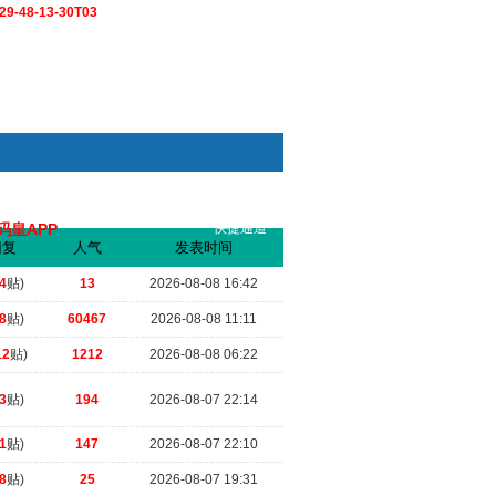
9-48-13-30T03
码皇APP
快捷通道
索
回复
人气
发表时间
.
（2026-07-10 20:23）
4
贴)
13
2026-08-08 16:42
8
贴)
60467
2026-08-08 11:11
12
贴)
1212
2026-08-08 06:22
3
贴)
194
2026-08-07 22:14
1
贴)
147
2026-08-07 22:10
8
贴)
25
2026-08-07 19:31