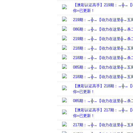
【澳彩认证高手】219期：→╬→
你=已更新！
219期：→╬→【动力在这里╬→
086期：→╬→【动力在这里╬→
219期：→╬→【动力在这里╬→
218期：→╬→【动力在这里╬→
218期：→╬→【动力在这里╬→
085期：→╬→【动力在这里╬→
218期：→╬→【动力在这里╬→
【澳彩认证高手】218期：→╬→
你=已更新！
085期：→╬→【动力在这里╬→
【澳彩认证高手】217期：→╬→
你=已更新！
217期：→╬→【动力在这里╬→