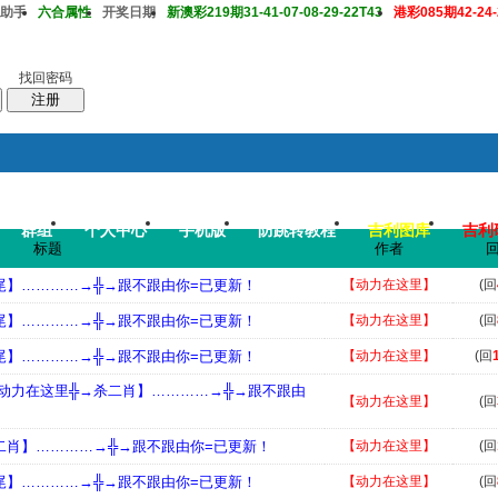
助手
六合属性
开奖日期
新澳彩219期31-41-07-08-29-22T43
港彩085期42-24-2
找回密码
注册
群组
个人中心
手机版
防跳转教程
吉利图库
吉利
搜
帖子
标题
作者
码皇总管
说：
2026年7月底即将 开启特邀高手2肖中特大赛，重奖一万 .
五尾】…………→╬→跟不跟由你=已更新！
【动力在这里】
(回
五尾】…………→╬→跟不跟由你=已更新！
【动力在这里】
(回
五尾】…………→╬→跟不跟由你=已更新！
【动力在这里】
(回
【动力在这里╬→杀二肖】…………→╬→跟不跟由
【动力在这里】
(回
杀二肖】…………→╬→跟不跟由你=已更新！
【动力在这里】
(回
五尾】…………→╬→跟不跟由你=已更新！
【动力在这里】
(回