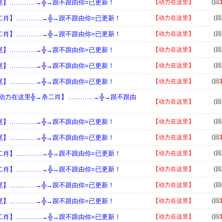
五尾】…………→╬→跟不跟由你=已更新！
【动力在这里】
(回
杀二肖】…………→╬→跟不跟由你=已更新！
【动力在这里】
(回
杀二肖】…………→╬→跟不跟由你=已更新！
【动力在这里】
(回
五尾】…………→╬→跟不跟由你=已更新！
【动力在这里】
(回
五尾】…………→╬→跟不跟由你=已更新！
【动力在这里】
(回
五尾】…………→╬→跟不跟由你=已更新！
【动力在这里】
(回
【动力在这里╬→杀二肖】…………→╬→跟不跟由
【动力在这里】
(回
五尾】…………→╬→跟不跟由你=已更新！
【动力在这里】
(回
五尾】…………→╬→跟不跟由你=已更新！
【动力在这里】
(回
杀二肖】…………→╬→跟不跟由你=已更新！
【动力在这里】
(回
杀二肖】…………→╬→跟不跟由你=已更新！
【动力在这里】
(回
五尾】…………→╬→跟不跟由你=已更新！
【动力在这里】
(回
五尾】…………→╬→跟不跟由你=已更新！
【动力在这里】
(回
杀二肖】…………→╬→跟不跟由你=已更新！
【动力在这里】
(回