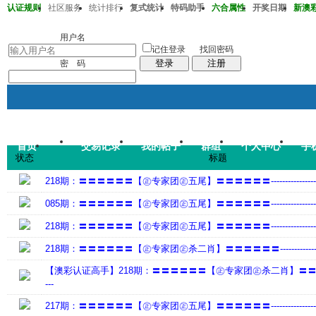
认证规则
社区服务
统计排行
复式统计
特码助手
六合属性
开奖日期
新澳彩2
澳彩218期37-32-33-15-22-43T41
用户名
记住登录
找回密码
登录
注册
密 码
首页
交易记录
我的帖子
群组
个人中心
手
帖子
状态
标题
码皇总管
说：
2026年7月
218期：〓〓〓〓〓〓【㊣专家团㊣五尾】〓〓〓〓〓〓----------------
085期：〓〓〓〓〓〓【㊣专家团㊣五尾】〓〓〓〓〓〓----------------
218期：〓〓〓〓〓〓【㊣专家团㊣五尾】〓〓〓〓〓〓----------------
218期：〓〓〓〓〓〓【㊣专家团㊣杀二肖】〓〓〓〓〓〓--------------
【澳彩认证高手】218期：〓〓〓〓〓〓【㊣专家团㊣杀二肖】〓〓〓〓〓〓--
---
217期：〓〓〓〓〓〓【㊣专家团㊣五尾】〓〓〓〓〓〓----------------