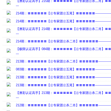
【澳彩认证高手】215期：〓〓〓〓〓〓【㊣专家团㊣杀二肖】〓〓〓〓〓〓--
---
214期：〓〓〓〓〓〓【㊣专家团㊣五尾】〓〓〓〓〓〓----------------
214期：〓〓〓〓〓〓【㊣专家团㊣五尾】〓〓〓〓〓〓----------------
【澳彩认证高手】214期：〓〓〓〓〓〓【㊣专家团㊣杀二肖】〓〓〓〓〓〓--
---
214期：〓〓〓〓〓〓【㊣专家团㊣杀二肖】〓〓〓〓〓〓--------------
【极限认证高手】084期：〓〓〓〓〓〓【㊣专家团㊣杀二肖】〓〓〓〓〓〓--
---
213期：〓〓〓〓〓〓【㊣专家团㊣杀二肖】〓〓〓〓〓〓--------------
083期：〓〓〓〓〓〓【㊣专家团㊣五尾】〓〓〓〓〓〓----------------
213期：〓〓〓〓〓〓【㊣专家团㊣五尾】〓〓〓〓〓〓----------------
213期：〓〓〓〓〓〓【㊣专家团㊣五尾】〓〓〓〓〓〓----------------
【澳彩认证高手】213期：〓〓〓〓〓〓【㊣专家团㊣杀二肖】〓〓〓〓〓〓--
---
212期：〓〓〓〓〓〓【㊣专家团㊣杀二肖】〓〓〓〓〓〓--------------