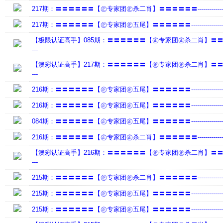
217期：〓〓〓〓〓〓【㊣专家团㊣杀二肖】〓〓〓〓〓〓--------------
217期：〓〓〓〓〓〓【㊣专家团㊣五尾】〓〓〓〓〓〓----------------
【极限认证高手】085期：〓〓〓〓〓〓【㊣专家团㊣杀二肖】〓〓〓〓〓〓--
---
【澳彩认证高手】217期：〓〓〓〓〓〓【㊣专家团㊣杀二肖】〓〓〓〓〓〓--
---
216期：〓〓〓〓〓〓【㊣专家团㊣五尾】〓〓〓〓〓〓----------------
216期：〓〓〓〓〓〓【㊣专家团㊣五尾】〓〓〓〓〓〓----------------
084期：〓〓〓〓〓〓【㊣专家团㊣五尾】〓〓〓〓〓〓----------------
216期：〓〓〓〓〓〓【㊣专家团㊣杀二肖】〓〓〓〓〓〓--------------
【澳彩认证高手】216期：〓〓〓〓〓〓【㊣专家团㊣杀二肖】〓〓〓〓〓〓--
---
215期：〓〓〓〓〓〓【㊣专家团㊣杀二肖】〓〓〓〓〓〓--------------
215期：〓〓〓〓〓〓【㊣专家团㊣五尾】〓〓〓〓〓〓----------------
215期：〓〓〓〓〓〓【㊣专家团㊣五尾】〓〓〓〓〓〓----------------