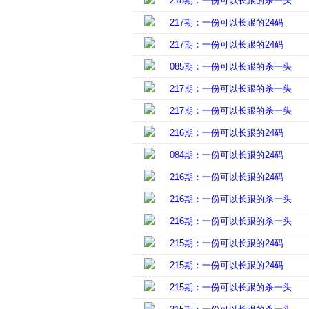
218期：一份可以长跟的杀一头
217期：一份可以长跟的24码
217期：一份可以长跟的24码
085期：一份可以长跟的杀一头
217期：一份可以长跟的杀一头
217期：一份可以长跟的杀一头
216期：一份可以长跟的24码
084期：一份可以长跟的24码
216期：一份可以长跟的24码
216期：一份可以长跟的杀一头
216期：一份可以长跟的杀一头
215期：一份可以长跟的24码
215期：一份可以长跟的24码
215期：一份可以长跟的杀一头