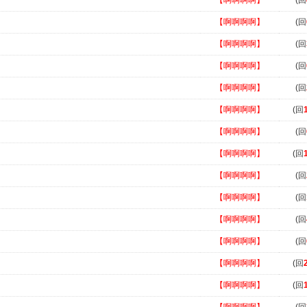
【啊啊啊啊】
(回
【啊啊啊啊】
(回
【啊啊啊啊】
(回
【啊啊啊啊】
(回
【啊啊啊啊】
(回
【啊啊啊啊】
(回
【啊啊啊啊】
(回
【啊啊啊啊】
(回
【啊啊啊啊】
(回
【啊啊啊啊】
(回
【啊啊啊啊】
(回
【啊啊啊啊】
(回
【啊啊啊啊】
(回
【啊啊啊啊】
(回