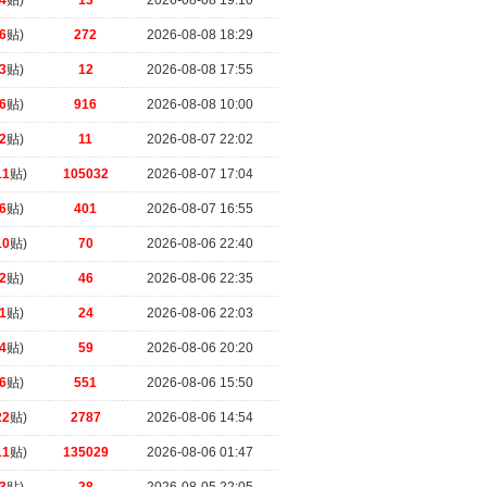
4
贴)
13
2026-08-08 19:10
6
贴)
272
2026-08-08 18:29
3
贴)
12
2026-08-08 17:55
6
贴)
916
2026-08-08 10:00
2
贴)
11
2026-08-07 22:02
11
贴)
105032
2026-08-07 17:04
6
贴)
401
2026-08-07 16:55
10
贴)
70
2026-08-06 22:40
2
贴)
46
2026-08-06 22:35
1
贴)
24
2026-08-06 22:03
4
贴)
59
2026-08-06 20:20
6
贴)
551
2026-08-06 15:50
22
贴)
2787
2026-08-06 14:54
11
贴)
135029
2026-08-06 01:47