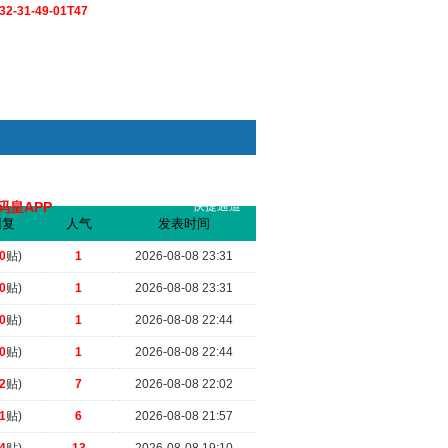
2-31-49-01T47
码皇APP
快捷通道
索
回复
人气
发表时间
.
（2026-07-10 20:23）
0
贴)
1
2026-08-08 23:31
0
贴)
1
2026-08-08 23:31
0
贴)
1
2026-08-08 22:44
0
贴)
1
2026-08-08 22:44
2
贴)
7
2026-08-08 22:02
1
贴)
6
2026-08-08 21:57