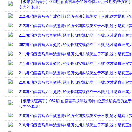
【极限认证高手】083期:伯喜言马杀半波煮特↓经历长期实战仍立于
实力的体现！
212期:伯喜言马杀半波煮特↓经历长期实战仍立于不败,这才是真正
212期:伯喜言马杀半波煮特↓经历长期实战仍立于不败,这才是真正
211期:伯喜言马六肖煮特↓经历长期实战仍立于不败,这才是真正实
082期:伯喜言马六肖煮特↓经历长期实战仍立于不败,这才是真正实
211期:伯喜言马杀半波煮特↓经历长期实战仍立于不败,这才是真正
211期:伯喜言马六肖煮特↓经历长期实战仍立于不败,这才是真正实
211期:伯喜言马杀半波煮特↓经历长期实战仍立于不败,这才是真正
210期:伯喜言马六肖煮特↓经历长期实战仍立于不败,这才是真正实
210期:伯喜言马六肖煮特↓经历长期实战仍立于不败,这才是真正实
【极限认证高手】082期:伯喜言马杀半波煮特↓经历长期实战仍立于
实力的体现！
210期:伯喜言马杀半波煮特↓经历长期实战仍立于不败,这才是真正
210期:伯喜言马杀半波煮特↓经历长期实战仍立于不败,这才是真正