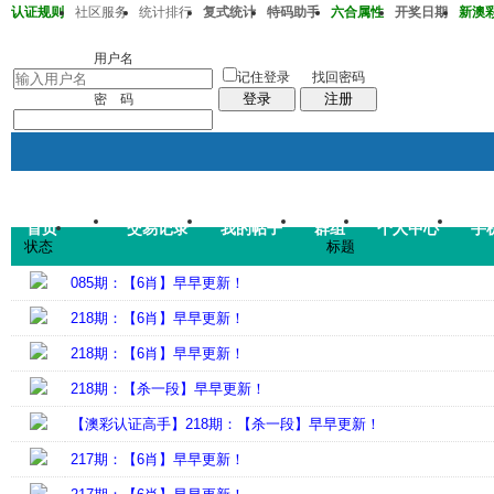
认证规则
社区服务
统计排行
复式统计
特码助手
六合属性
开奖日期
新澳彩2
澳彩217期40-29-17-18-31-32T34
用户名
记住登录
找回密码
登录
注册
密 码
首页
交易记录
我的帖子
群组
个人中心
手
帖子
状态
标题
码皇总管
说：
2026年7月
085期：【6肖】早早更新！
218期：【6肖】早早更新！
218期：【6肖】早早更新！
218期：【杀一段】早早更新！
【澳彩认证高手】218期：【杀一段】早早更新！
217期：【6肖】早早更新！