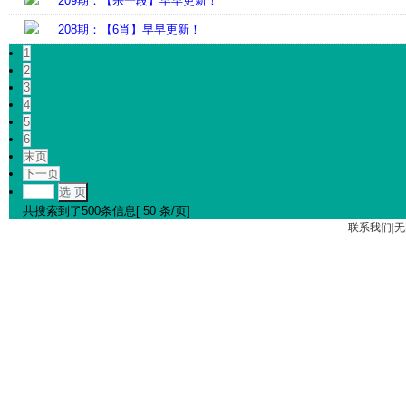
209期：【杀一段】早早更新！
208期：【6肖】早早更新！
1
2
3
4
5
6
末页
下一页
选 页
共搜索到了500条信息[ 50 条/页]
联系我们
|
无