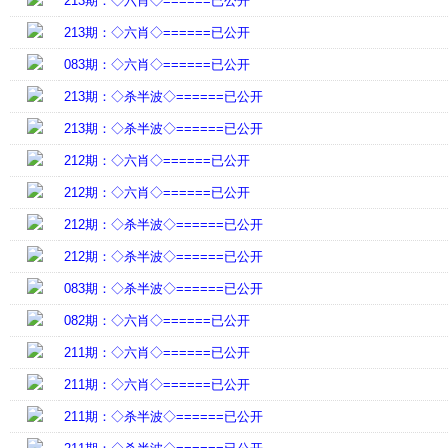
213期：◇六肖◇======已公开
213期：◇六肖◇======已公开
083期：◇六肖◇======已公开
213期：◇杀半波◇======已公开
213期：◇杀半波◇======已公开
212期：◇六肖◇======已公开
212期：◇六肖◇======已公开
212期：◇杀半波◇======已公开
212期：◇杀半波◇======已公开
083期：◇杀半波◇======已公开
082期：◇六肖◇======已公开
211期：◇六肖◇======已公开
211期：◇六肖◇======已公开
211期：◇杀半波◇======已公开