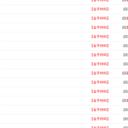
【金手特码】
(回
【金手特码】
(回
【金手特码】
(回
【金手特码】
(回
【金手特码】
(回
【金手特码】
(回
【金手特码】
(回
【金手特码】
(回
【金手特码】
(回
【金手特码】
(回
【金手特码】
(回
【金手特码】
(回
【金手特码】
(回
【金手特码】
(回