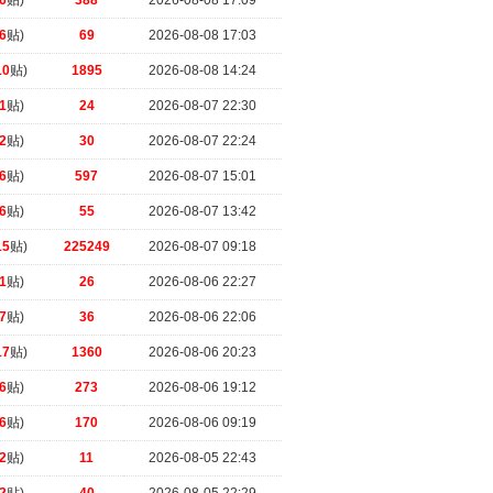
6
贴)
388
2026-08-08 17:09
6
贴)
69
2026-08-08 17:03
10
贴)
1895
2026-08-08 14:24
1
贴)
24
2026-08-07 22:30
2
贴)
30
2026-08-07 22:24
6
贴)
597
2026-08-07 15:01
6
贴)
55
2026-08-07 13:42
15
贴)
225249
2026-08-07 09:18
1
贴)
26
2026-08-06 22:27
7
贴)
36
2026-08-06 22:06
17
贴)
1360
2026-08-06 20:23
6
贴)
273
2026-08-06 19:12
6
贴)
170
2026-08-06 09:19
2
贴)
11
2026-08-05 22:43