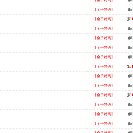
【金手特码】
(回
【金手特码】
(回
【金手特码】
(回
【金手特码】
(回
【金手特码】
(回
【金手特码】
(回
【金手特码】
(回
【金手特码】
(回
【金手特码】
(回
【金手特码】
(回
【金手特码】
(回
【金手特码】
(回
【金手特码】
(回
【金手特码】
(回