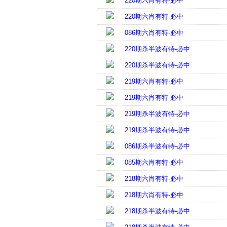
220期六肖有特-必中
220期六肖有特-必中
086期六肖有特-必中
220期杀半波有特-必中
220期杀半波有特-必中
219期六肖有特-必中
219期六肖有特-必中
219期杀半波有特-必中
219期杀半波有特-必中
086期杀半波有特-必中
085期六肖有特-必中
218期六肖有特-必中
218期六肖有特-必中
218期杀半波有特-必中