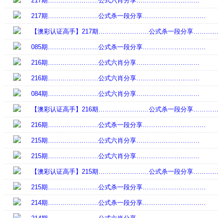
217期……………………公式六肖分享…………………………
217期……………………公式杀一段分享…………………………
【澳彩认证高手】217期……………………公式杀一段分享………
085期……………………公式杀一段分享…………………………
216期……………………公式六肖分享…………………………
216期……………………公式六肖分享…………………………
084期……………………公式六肖分享…………………………
【澳彩认证高手】216期……………………公式杀一段分享………
216期……………………公式杀一段分享…………………………
215期……………………公式六肖分享…………………………
215期……………………公式六肖分享…………………………
【澳彩认证高手】215期……………………公式杀一段分享………
215期……………………公式杀一段分享…………………………
214期……………………公式杀一段分享…………………………