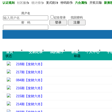
认证规则
社区服务
统计排行
复式统计
特码助手
六合属性
开奖日期
新澳彩2
澳彩217期40-29-17-18-31-32T34
用户名
记住登录
找回密码
登录
注册
密 码
首页
交易记录
我的帖子
群组
个人中心
手
帖子
状态
标题
码皇总管
说：
2026年7月
218期【发财六肖】
217期【发财六肖】
084期【发财六肖】
216期【发财六肖】
215期【发财六肖】
214期【发财六肖】