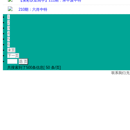
【澳彩认证高手】211期：杀半波中特
210期：六肖中特
1
2
3
4
5
6
末页
下一页
选 页
共搜索到了500条信息[ 50 条/页]
联系我们
|
无