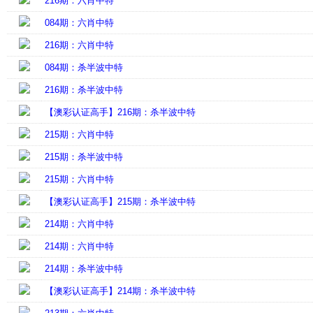
216期：六肖中特
084期：六肖中特
216期：六肖中特
084期：杀半波中特
216期：杀半波中特
【澳彩认证高手】216期：杀半波中特
215期：六肖中特
215期：杀半波中特
215期：六肖中特
【澳彩认证高手】215期：杀半波中特
214期：六肖中特
214期：六肖中特
214期：杀半波中特
【澳彩认证高手】214期：杀半波中特