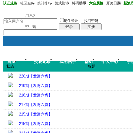
认证规则
社区服务
统计排行
复式统计
特码助手
六合属性
开奖日期
新澳彩2
澳彩219期05-10-19-30-35-47T25
用户名
记住登录
找回密码
登录
注册
密 码
首页
交易记录
我的帖子
群组
个人中心
手
帖子
状态
标题
码皇总管
说：
2026年7月
220期【发财六肖】
219期【发财六肖】
218期【发财六肖】
217期【发财六肖】
215期【发财六肖】
215期【发财六肖】