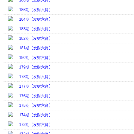
186期【发财六肖】
185期【发财六肖】
184期【发财六肖】
183期【发财六肖】
182期【发财六肖】
181期【发财六肖】
180期【发财六肖】
179期【发财六肖】
178期【发财六肖】
177期【发财六肖】
176期【发财六肖】
175期【发财六肖】
174期【发财六肖】
173期【发财六肖】