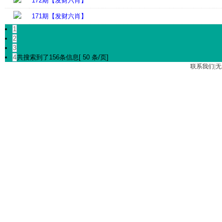
172期【发财六肖】
171期【发财六肖】
1
2
3
4
共搜索到了156条信息[ 50 条/页]
联系我们
|
无