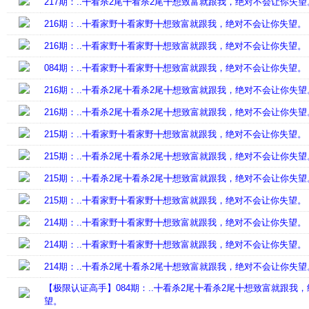
217期：..╋看杀2尾╋看杀2尾╋想致富就跟我，绝对不会让你失望
216期：..╋看家野╋看家野╋想致富就跟我，绝对不会让你失望。
216期：..╋看家野╋看家野╋想致富就跟我，绝对不会让你失望。
084期：..╋看家野╋看家野╋想致富就跟我，绝对不会让你失望。
216期：..╋看杀2尾╋看杀2尾╋想致富就跟我，绝对不会让你失望
216期：..╋看杀2尾╋看杀2尾╋想致富就跟我，绝对不会让你失望
215期：..╋看家野╋看家野╋想致富就跟我，绝对不会让你失望。
215期：..╋看杀2尾╋看杀2尾╋想致富就跟我，绝对不会让你失望
215期：..╋看杀2尾╋看杀2尾╋想致富就跟我，绝对不会让你失望
215期：..╋看家野╋看家野╋想致富就跟我，绝对不会让你失望。
214期：..╋看家野╋看家野╋想致富就跟我，绝对不会让你失望。
214期：..╋看家野╋看家野╋想致富就跟我，绝对不会让你失望。
214期：..╋看杀2尾╋看杀2尾╋想致富就跟我，绝对不会让你失望
【极限认证高手】084期：..╋看杀2尾╋看杀2尾╋想致富就跟我
望。