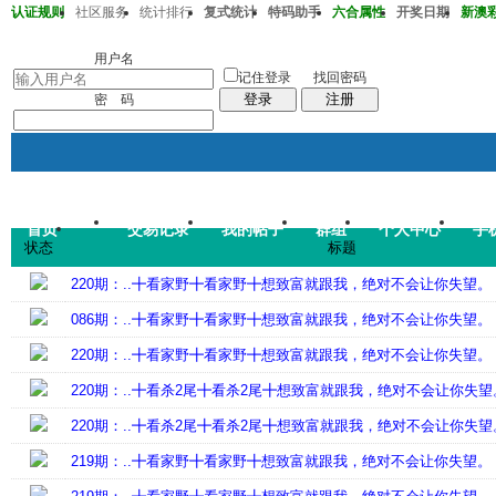
认证规则
社区服务
统计排行
复式统计
特码助手
六合属性
开奖日期
新澳彩2
澳彩219期05-10-19-30-35-47T25
用户名
记住登录
找回密码
登录
注册
密 码
首页
交易记录
我的帖子
群组
个人中心
手
帖子
状态
标题
码皇总管
说：
2026年7月
220期：..╋看家野╋看家野╋想致富就跟我，绝对不会让你失望。
086期：..╋看家野╋看家野╋想致富就跟我，绝对不会让你失望。
220期：..╋看家野╋看家野╋想致富就跟我，绝对不会让你失望。
220期：..╋看杀2尾╋看杀2尾╋想致富就跟我，绝对不会让你失望
220期：..╋看杀2尾╋看杀2尾╋想致富就跟我，绝对不会让你失望
219期：..╋看家野╋看家野╋想致富就跟我，绝对不会让你失望。