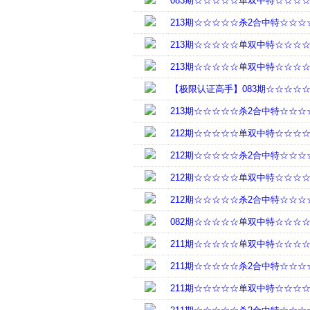
083期☆☆☆☆☆单双中特☆☆☆
213期☆☆☆☆☆杀2合中特☆☆☆
213期☆☆☆☆☆单双中特☆☆☆
213期☆☆☆☆☆单双中特☆☆☆
【极限认证高手】083期☆☆☆☆
213期☆☆☆☆☆杀2合中特☆☆☆
212期☆☆☆☆☆单双中特☆☆☆
212期☆☆☆☆☆杀2合中特☆☆☆
212期☆☆☆☆☆单双中特☆☆☆
212期☆☆☆☆☆杀2合中特☆☆☆
082期☆☆☆☆☆单双中特☆☆☆
211期☆☆☆☆☆单双中特☆☆☆
211期☆☆☆☆☆杀2合中特☆☆☆
211期☆☆☆☆☆单双中特☆☆☆