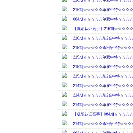
216期☆☆☆☆☆单双中特☆☆☆
216期☆☆☆☆☆单双中特☆☆☆
084期☆☆☆☆☆单双中特☆☆☆
【澳彩认证高手】216期☆☆☆☆
216期☆☆☆☆☆杀2合中特☆☆☆
215期☆☆☆☆☆杀2合中特☆☆☆
215期☆☆☆☆☆单双中特☆☆☆
215期☆☆☆☆☆单双中特☆☆☆
215期☆☆☆☆☆杀2合中特☆☆☆
214期☆☆☆☆☆单双中特☆☆☆
214期☆☆☆☆☆杀2合中特☆☆☆
214期☆☆☆☆☆单双中特☆☆☆
【极限认证高手】084期☆☆☆☆
214期☆☆☆☆☆杀2合中特☆☆☆