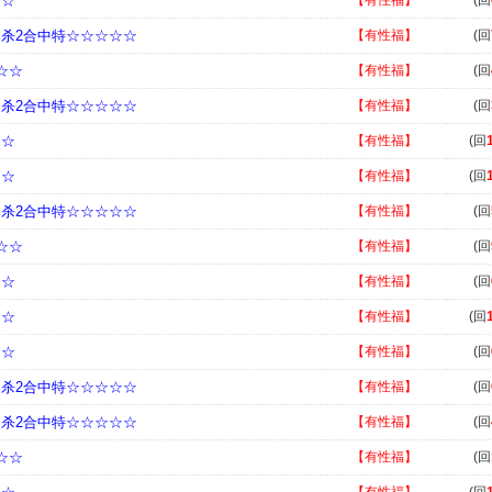
☆☆
【有性福】
(回
☆杀2合中特☆☆☆☆☆
【有性福】
(回
☆☆
【有性福】
(回
☆杀2合中特☆☆☆☆☆
【有性福】
(回
☆☆
【有性福】
(回
☆☆
【有性福】
(回
☆杀2合中特☆☆☆☆☆
【有性福】
(回
☆☆
【有性福】
(回
☆☆
【有性福】
(回
☆☆
【有性福】
(回
☆☆
【有性福】
(回
☆杀2合中特☆☆☆☆☆
【有性福】
(回
☆杀2合中特☆☆☆☆☆
【有性福】
(回
☆☆
【有性福】
(回