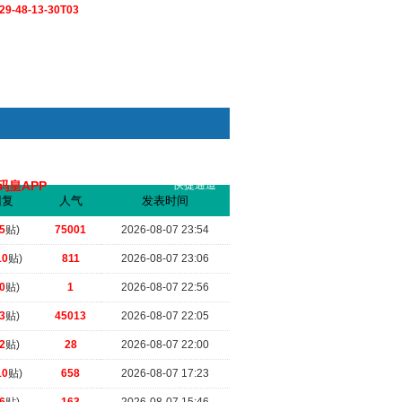
9-48-13-30T03
码皇APP
快捷通道
索
回复
人气
发表时间
.
（2026-07-10 20:23）
5
贴)
75001
2026-08-07 23:54
10
贴)
811
2026-08-07 23:06
0
贴)
1
2026-08-07 22:56
3
贴)
45013
2026-08-07 22:05
2
贴)
28
2026-08-07 22:00
10
贴)
658
2026-08-07 17:23