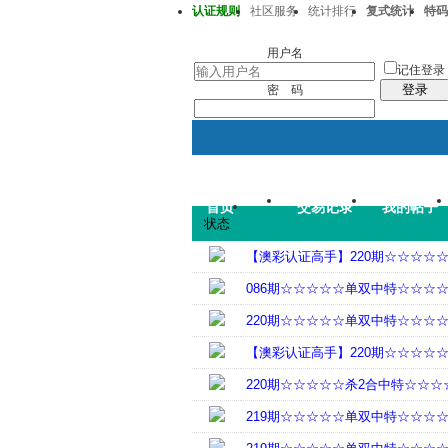
认证规则
社区服务
统计排行
复式统计
特码
澳彩219期05-10-19-30-35-47T25
用户名
记住登录
登录
密 码
首页
交易记录
我的帖子
状态
【澳彩认证高手】220期☆☆☆☆
086期☆☆☆☆☆单双中特☆☆☆
220期☆☆☆☆☆单双中特☆☆☆
【澳彩认证高手】220期☆☆☆☆
220期☆☆☆☆☆杀2合中特☆☆☆
219期☆☆☆☆☆单双中特☆☆☆