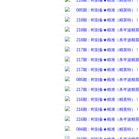
218期：时刻备★精准（精英特）
085期：时刻备★精准（精英特）
218期：时刻备★精准（精英特）
218期：时刻备★精准（杀半波精
218期：时刻备★精准（杀半波精
217期：时刻备★精准（精英特）
217期：时刻备★精准（杀半波精
217期：时刻备★精准（精英特）
085期：时刻备★精准（杀半波精
217期：时刻备★精准（杀半波精
216期：时刻备★精准（精英特）
216期：时刻备★精准（精英特）
216期：时刻备★精准（杀半波精
084期：时刻备★精准（精英特）