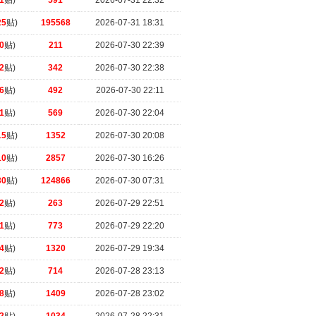
1
贴)
591
2026-07-31 22:32
25
贴)
195568
2026-07-31 18:31
0
贴)
211
2026-07-30 22:39
2
贴)
342
2026-07-30 22:38
6
贴)
492
2026-07-30 22:11
1
贴)
569
2026-07-30 22:04
15
贴)
1352
2026-07-30 20:08
10
贴)
2857
2026-07-30 16:26
30
贴)
124866
2026-07-30 07:31
2
贴)
263
2026-07-29 22:51
1
贴)
773
2026-07-29 22:20
4
贴)
1320
2026-07-29 19:34
2
贴)
714
2026-07-28 23:13
8
贴)
1409
2026-07-28 23:02