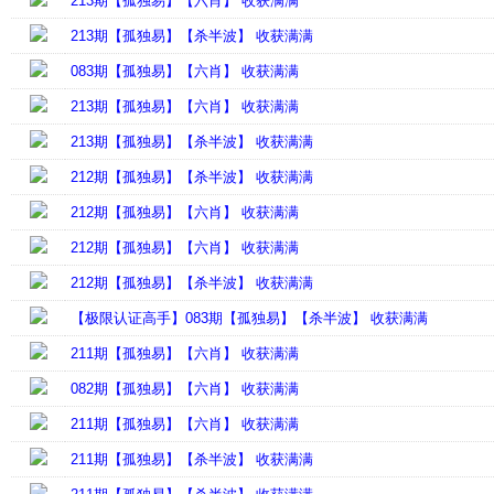
213期【孤独易】【六肖】 收获满满
213期【孤独易】【杀半波】 收获满满
083期【孤独易】【六肖】 收获满满
213期【孤独易】【六肖】 收获满满
213期【孤独易】【杀半波】 收获满满
212期【孤独易】【杀半波】 收获满满
212期【孤独易】【六肖】 收获满满
212期【孤独易】【六肖】 收获满满
212期【孤独易】【杀半波】 收获满满
【极限认证高手】083期【孤独易】【杀半波】 收获满满
211期【孤独易】【六肖】 收获满满
082期【孤独易】【六肖】 收获满满
211期【孤独易】【六肖】 收获满满
211期【孤独易】【杀半波】 收获满满