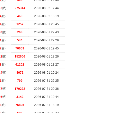
2
贴)
406
2026-08-02 22:40
22
贴)
275314
2026-08-02 17:44
4
贴)
469
2026-08-02 16:19
4
贴)
1257
2026-08-01 23:45
10
贴)
268
2026-08-01 22:43
1
贴)
544
2026-08-01 22:29
7
贴)
76609
2026-08-01 19:45
12
贴)
152606
2026-08-01 18:26
8
贴)
61202
2026-08-01 13:27
14
贴)
4672
2026-08-01 10:24
1
贴)
799
2026-07-31 22:25
17
贴)
170222
2026-07-31 20:36
16
贴)
3142
2026-07-31 19:44
8
贴)
76895
2026-07-31 18:19