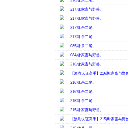
218期:杀二尾。
217期:家畜与野兽。
217期:家畜与野兽。
217期:杀二尾。
217期:杀二尾。
085期:杀二尾。
084期:家畜与野兽。
216期:家畜与野兽。
【澳彩认证高手】216期:家畜与野
216期:杀二尾。
216期:杀二尾。
215期:杀二尾。
215期:家畜与野兽。
【澳彩认证高手】215期:家畜与野