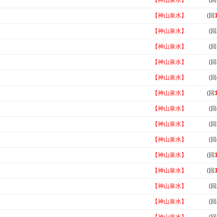
【神山泉水】
(回
【神山泉水】
(回
【神山泉水】
(回
【神山泉水】
(回
【神山泉水】
(回
【神山泉水】
(回
【神山泉水】
(回
【神山泉水】
(回
【神山泉水】
(回
【神山泉水】
(回
【神山泉水】
(回
【神山泉水】
(回
【神山泉水】
(回
【神山泉水】
(回