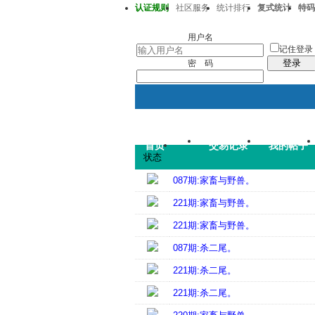
认证规则
社区服务
统计排行
复式统计
特码
澳彩220期36-38-32-13-20-01T30
用户名
记住登录
登录
密 码
首页
交易记录
我的帖子
状态
087期:家畜与野兽。
221期:家畜与野兽。
221期:家畜与野兽。
087期:杀二尾。
221期:杀二尾。
221期:杀二尾。