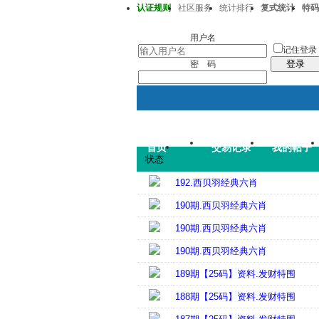
认证规则
社区服务
统计排行
复式统计
特码
澳彩217期40-29-17-18-31-32T34
用户名
记住登录
登录
密 码
首页
交易记录
我的帖子
状态
192.西贝羽经典六肖
190期.西贝羽经典六肖
190期.西贝羽经典六肖
190期.西贝羽经典六肖
189期【25码】资料.发财特围
188期【25码】资料.发财特围