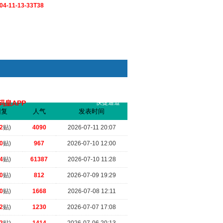
4-11-13-33T38
码皇APP
快捷通道
索
回复
人气
发表时间
.
（2026-07-10 20:23）
2
贴)
4090
2026-07-11 20:07
0
贴)
967
2026-07-10 12:00
4
贴)
61387
2026-07-10 11:28
0
贴)
812
2026-07-09 19:29
0
贴)
1668
2026-07-08 12:11
2
贴)
1230
2026-07-07 17:08