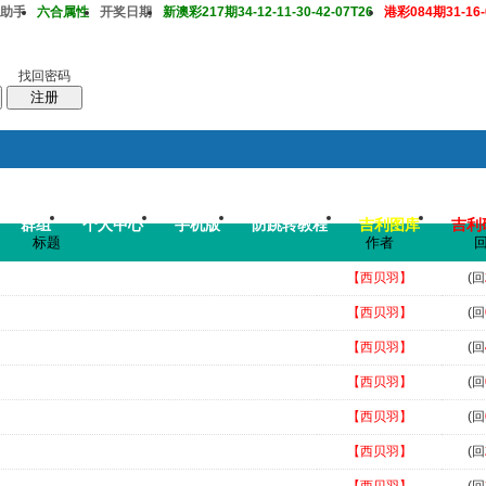
助手
六合属性
开奖日期
新澳彩217期34-12-11-30-42-07T26
港彩084期31-16-0
找回密码
注册
群组
个人中心
手机版
防跳转教程
吉利图库
吉利
搜
帖子
标题
作者
码皇总管
说：
2026年7月底即将 开启特邀高手2肖中特大赛，重奖一万 .
【西贝羽】
(回
【西贝羽】
(回
【西贝羽】
(回
【西贝羽】
(回
【西贝羽】
(回
【西贝羽】
(回