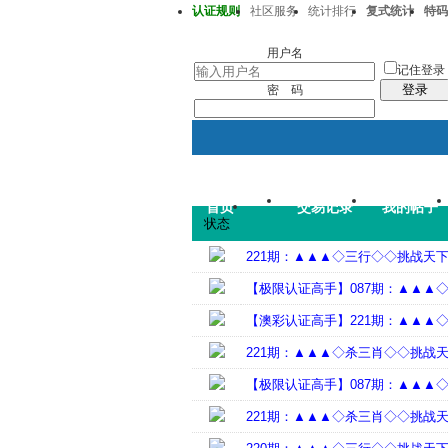
认证规则
社区服务
统计排行
复式统计
特码
澳彩220期36-38-32-13-20-01T30
用户名
记住登录
登录
密 码
首页
交易记录
我的帖子
状态
221期：▲▲▲◇三行◇◇挑战天
【极限认证高手】087期：▲▲▲
【澳彩认证高手】221期：▲▲▲
221期：▲▲▲◇杀三肖◇◇挑战
【极限认证高手】087期：▲▲▲
221期：▲▲▲◇杀三肖◇◇挑战