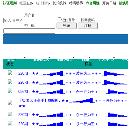
认证规则
社区服务
统计排行
复式统计
特码助手
六合属性
开奖日期
新澳彩2
澳彩219期05-10-19-30-35-47T25
用户名
记住登录
找回密码
登录
注册
密 码
首页
交易记录
我的帖子
群组
个人中心
手
帖子
状态
标题
码皇总管
说：
2026年7月
220期：★★▁▂▃▄▆▇█_＋＋＋波色为王＋＋＋_█▇▆▄▃▂▁
220期：★★▁▂▃▄▆▇█_＋＋＋波色为王＋＋＋_█▇▆▄▃▂▁
086期：★★▁▂▃▄▆▇█_＋＋＋杀一行为王＋＋＋_█▇▆▄▃▂
【极限认证高手】086期：★★▁▂▃▄▆▇█_＋＋＋波色为王＋＋
★★
220期：★★▁▂▃▄▆▇█_＋＋＋杀一行为王＋＋＋_█▇▆▄▃▂
220期：★★▁▂▃▄▆▇█_＋＋＋杀一行为王＋＋＋_█▇▆▄▃▂