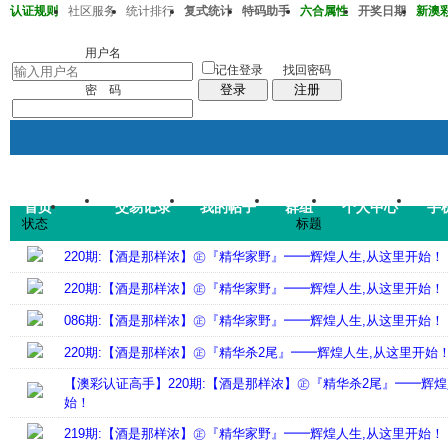
认证规则
社区服务
统计排行
复式统计
特码助手
六合属性
开奖日期
新澳彩2
澳彩219期05-10-19-30-35-47T25
用户名
记住登录
找回密码
登录
注册
密 码
首页
交易记录
我的帖子
群组
个人中心
手
帖子
状态
标题
码皇总管
说：
2026年7月
220期:【酒是那样浓】㊣『精华家野』━━辉煌人生,从这里开始！
220期:【酒是那样浓】㊣『精华家野』━━辉煌人生,从这里开始！
086期:【酒是那样浓】㊣『精华家野』━━辉煌人生,从这里开始！
220期:【酒是那样浓】㊣『精华杀2尾』━━辉煌人生,从这里开始
【澳彩认证高手】220期:【酒是那样浓】㊣『精华杀2尾』━━辉煌
始！
219期:【酒是那样浓】㊣『精华家野』━━辉煌人生,从这里开始！