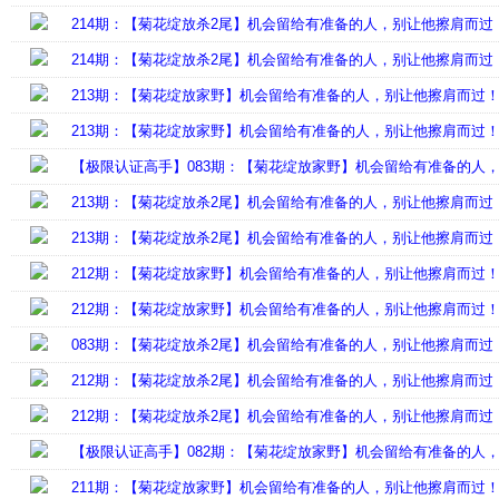
214期：【菊花绽放杀2尾】机会留给有准备的人，别让他擦肩而过
214期：【菊花绽放杀2尾】机会留给有准备的人，别让他擦肩而过
213期：【菊花绽放家野】机会留给有准备的人，别让他擦肩而过
213期：【菊花绽放家野】机会留给有准备的人，别让他擦肩而过
【极限认证高手】083期：【菊花绽放家野】机会留给有准备的人
213期：【菊花绽放杀2尾】机会留给有准备的人，别让他擦肩而过
213期：【菊花绽放杀2尾】机会留给有准备的人，别让他擦肩而过
212期：【菊花绽放家野】机会留给有准备的人，别让他擦肩而过
212期：【菊花绽放家野】机会留给有准备的人，别让他擦肩而过
083期：【菊花绽放杀2尾】机会留给有准备的人，别让他擦肩而过
212期：【菊花绽放杀2尾】机会留给有准备的人，别让他擦肩而过
212期：【菊花绽放杀2尾】机会留给有准备的人，别让他擦肩而过
【极限认证高手】082期：【菊花绽放家野】机会留给有准备的人
211期：【菊花绽放家野】机会留给有准备的人，别让他擦肩而过