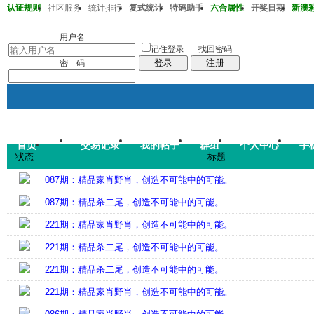
认证规则
社区服务
统计排行
复式统计
特码助手
六合属性
开奖日期
新澳彩2
澳彩220期36-38-32-13-20-01T30
用户名
记住登录
找回密码
登录
注册
密 码
首页
交易记录
我的帖子
群组
个人中心
手
帖子
状态
标题
码皇总管
说：
2026年7月
087期：精品家肖野肖，创造不可能中的可能。
087期：精品杀二尾，创造不可能中的可能。
221期：精品家肖野肖，创造不可能中的可能。
221期：精品杀二尾，创造不可能中的可能。
221期：精品杀二尾，创造不可能中的可能。
221期：精品家肖野肖，创造不可能中的可能。