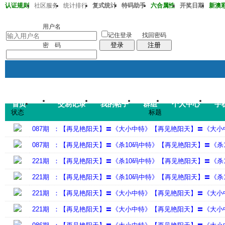
认证规则
社区服务
统计排行
复式统计
特码助手
六合属性
开奖日期
新澳彩2
澳彩220期36-38-32-13-20-01T30
用户名
记住登录
找回密码
登录
注册
密 码
首页
交易记录
我的帖子
群组
个人中心
手
帖子
状态
标题
码皇总管
说：
2026年7月
087期 ：【再见艳阳天】〓《大小中特》【再见艳阳天】〓《大小
087期 ：【再见艳阳天】〓《杀10码中特》【再见艳阳天】〓《杀
221期 ：【再见艳阳天】〓《杀10码中特》【再见艳阳天】〓《杀
221期 ：【再见艳阳天】〓《杀10码中特》【再见艳阳天】〓《杀
221期 ：【再见艳阳天】〓《大小中特》【再见艳阳天】〓《大小
221期 ：【再见艳阳天】〓《大小中特》【再见艳阳天】〓《大小