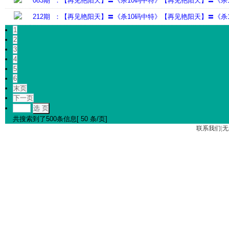
083期 ：【再见艳阳天】〓《杀10码中特》【再见艳阳天】〓《杀
212期 ：【再见艳阳天】〓《杀10码中特》【再见艳阳天】〓《杀
1
2
3
4
5
6
末页
下一页
选 页
共搜索到了500条信息[ 50 条/页]
联系我们
|
无