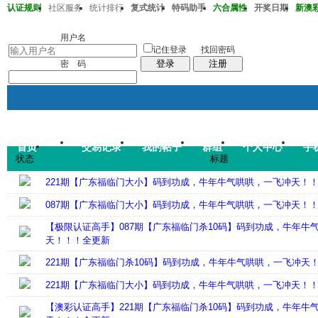
认证规则
社区服务
统计排行
复式统计
特码助手
六合属性
开奖日期
新澳彩2
澳彩220期36-38-32-13-20-01T30
用户名
记住登录
找回密码
登录
注册
密 码
首页
交易记录
我的帖子
群组
个人中心
手
帖子
状态
标题
码皇总管
说：
2026年7月
221期【广东福临门大小】码到功成，牛年牛气哄哄，一飞冲天！
087期【广东福临门大小】码到功成，牛年牛气哄哄，一飞冲天！
【极限认证高手】087期【广东福临门杀10码】码到功成，牛年牛
天！！！全更新
221期【广东福临门杀10码】码到功成，牛年牛气哄哄，一飞冲天
221期【广东福临门大小】码到功成，牛年牛气哄哄，一飞冲天！
【澳彩认证高手】221期【广东福临门杀10码】码到功成，牛年牛