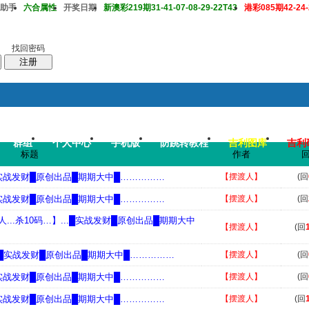
助手
六合属性
开奖日期
新澳彩219期31-41-07-08-29-22T43
港彩085期42-24-2
找回密码
注册
群组
个人中心
手机版
防跳转教程
吉利图库
吉利
搜
帖子
标题
作者
码皇总管
说：
2026年7月底即将 开启特邀高手2肖中特大赛，重奖一万 .
..█实战发财█原创出品█期期大中█……………
【摆渡人】
(回
..█实战发财█原创出品█期期大中█……………
【摆渡人】
(回
...杀10码…】...█实战发财█原创出品█期期大中
【摆渡人】
(回
...█实战发财█原创出品█期期大中█……………
【摆渡人】
(回
..█实战发财█原创出品█期期大中█……………
【摆渡人】
(回
..█实战发财█原创出品█期期大中█……………
【摆渡人】
(回