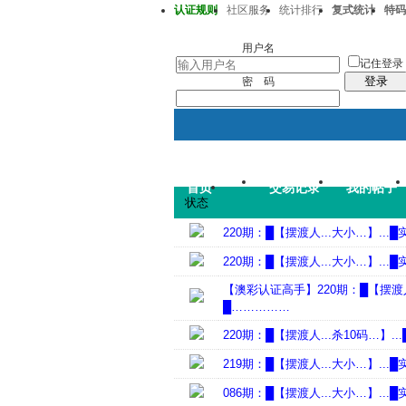
认证规则
社区服务
统计排行
复式统计
特码
澳彩219期05-10-19-30-35-47T25
用户名
记住登录
登录
密 码
首页
交易记录
我的帖子
状态
220期：█【摆渡人...大小…】.
220期：█【摆渡人...大小…】.
【澳彩认证高手】220期：█【摆渡人
█……………
220期：█【摆渡人...杀10码…】
219期：█【摆渡人...大小…】.
086期：█【摆渡人...大小…】.