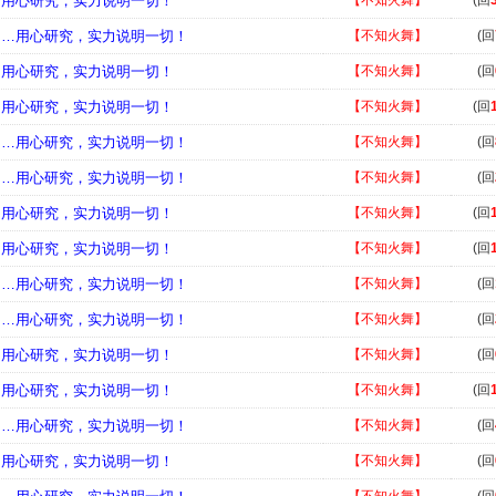
…用心研究，实力说明一切！
【不知火舞】
(回
……用心研究，实力说明一切！
【不知火舞】
(回
…用心研究，实力说明一切！
【不知火舞】
(回
…用心研究，实力说明一切！
【不知火舞】
(回
……用心研究，实力说明一切！
【不知火舞】
(回
……用心研究，实力说明一切！
【不知火舞】
(回
…用心研究，实力说明一切！
【不知火舞】
(回
…用心研究，实力说明一切！
【不知火舞】
(回
……用心研究，实力说明一切！
【不知火舞】
(回
……用心研究，实力说明一切！
【不知火舞】
(回
…用心研究，实力说明一切！
【不知火舞】
(回
…用心研究，实力说明一切！
【不知火舞】
(回
……用心研究，实力说明一切！
【不知火舞】
(回
…用心研究，实力说明一切！
【不知火舞】
(回