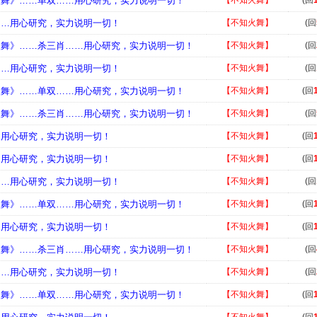
火舞》……单双……用心研究，实力说明一切！
【不知火舞】
(回
……用心研究，实力说明一切！
【不知火舞】
(回
火舞》……杀三肖……用心研究，实力说明一切！
【不知火舞】
(回
……用心研究，实力说明一切！
【不知火舞】
(回
火舞》……单双……用心研究，实力说明一切！
【不知火舞】
(回
火舞》……杀三肖……用心研究，实力说明一切！
【不知火舞】
(回
…用心研究，实力说明一切！
【不知火舞】
(回
…用心研究，实力说明一切！
【不知火舞】
(回
……用心研究，实力说明一切！
【不知火舞】
(回
火舞》……单双……用心研究，实力说明一切！
【不知火舞】
(回
…用心研究，实力说明一切！
【不知火舞】
(回
火舞》……杀三肖……用心研究，实力说明一切！
【不知火舞】
(回
……用心研究，实力说明一切！
【不知火舞】
(回
火舞》……单双……用心研究，实力说明一切！
【不知火舞】
(回