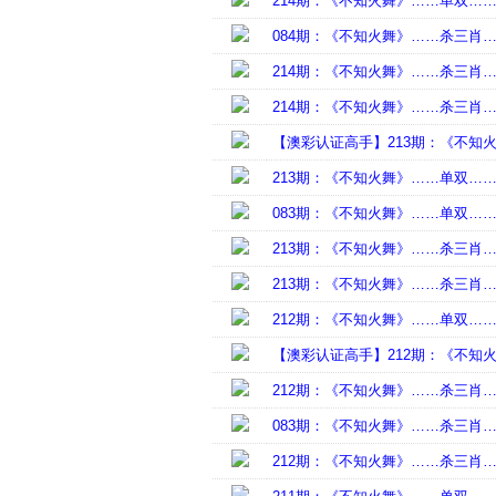
214期：《不知火舞》……单双…
084期：《不知火舞》……杀三肖
214期：《不知火舞》……杀三肖
214期：《不知火舞》……杀三肖
【澳彩认证高手】213期：《不知
213期：《不知火舞》……单双…
083期：《不知火舞》……单双…
213期：《不知火舞》……杀三肖
213期：《不知火舞》……杀三肖
212期：《不知火舞》……单双…
【澳彩认证高手】212期：《不知
212期：《不知火舞》……杀三肖
083期：《不知火舞》……杀三肖
212期：《不知火舞》……杀三肖