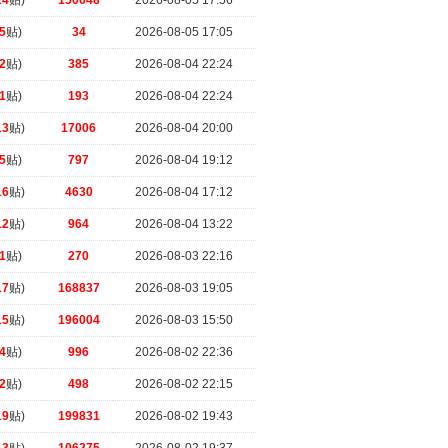
14
贴)
150648
2026-08-05 17:56
5
贴)
34
2026-08-05 17:05
2
贴)
385
2026-08-04 22:24
1
贴)
193
2026-08-04 22:24
13
贴)
17006
2026-08-04 20:00
5
贴)
797
2026-08-04 19:12
16
贴)
4630
2026-08-04 17:12
12
贴)
964
2026-08-04 13:22
1
贴)
270
2026-08-03 22:16
17
贴)
168837
2026-08-03 19:05
15
贴)
196004
2026-08-03 15:50
4
贴)
996
2026-08-02 22:36
2
贴)
498
2026-08-02 22:15
19
贴)
199831
2026-08-02 19:43