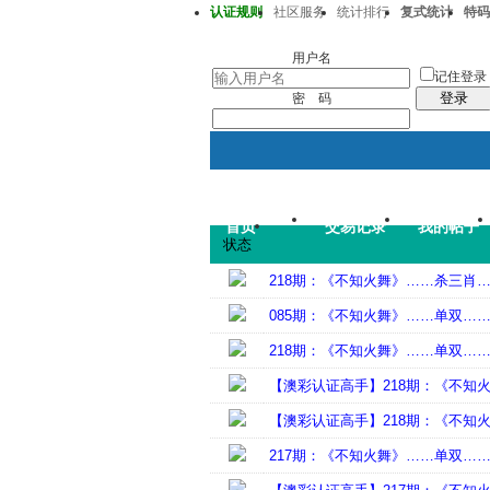
认证规则
社区服务
统计排行
复式统计
特码
澳彩217期40-29-17-18-31-32T34
用户名
记住登录
登录
密 码
首页
交易记录
我的帖子
状态
218期：《不知火舞》……杀三肖
085期：《不知火舞》……单双…
218期：《不知火舞》……单双…
【澳彩认证高手】218期：《不知
【澳彩认证高手】218期：《不知
217期：《不知火舞》……单双…