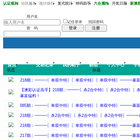
认证规则
社区服务
统计排行
复式统计
特码助手
六合属性
开奖日期
新澳彩2
澳彩217期40-29-17-18-31-32T34
用户名
记住登录
找回密码
登录
注册
密 码
首页
交易记录
我的帖子
群组
个人中心
手
帖子
状态
标题
码皇总管
说：
2026年7月
218期：━━━〖单双中特〗〖单双中特〗〖单双中特〗━━━暴
【澳彩认证高手】218期：━━━〖杀2合中特〗〖杀2合中特〗〖
暴富猛料！
085期：━━━〖单双中特〗〖单双中特〗〖单双中特〗━━━暴
218期：━━━〖杀2合中特〗〖杀2合中特〗〖杀2合中特〗━━
218期：━━━〖单双中特〗〖单双中特〗〖单双中特〗━━━暴
217期：━━━〖单双中特〗〖单双中特〗〖单双中特〗━━━暴