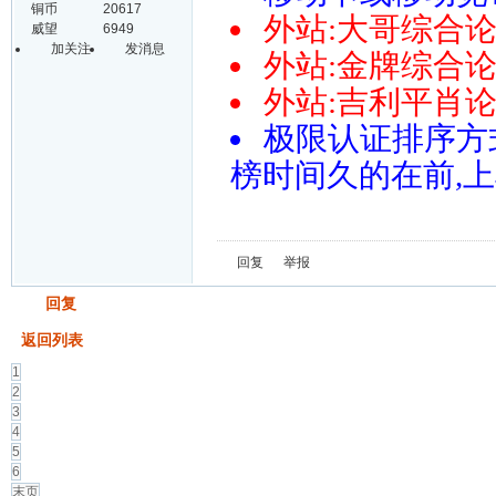
铜币
20617
外站:大哥综合论坛htt
威望
6949
加关注
发消息
外站:金牌综合论坛htt
外站:吉利平肖论坛http:
极限认证排序方
榜时间久的在前,
回复
举报
发帖
回复
返回列表
1
2
3
4
5
6
末页