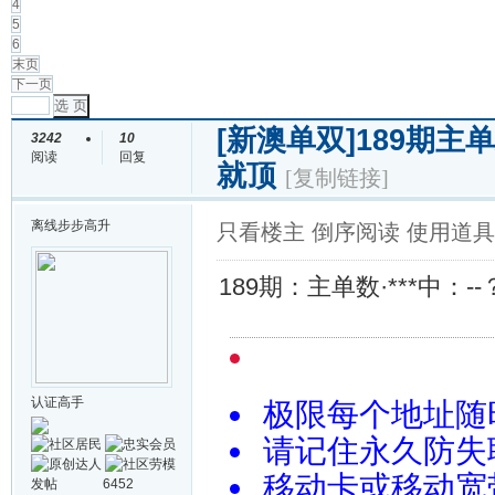
4
5
6
末页
下一页
选 页
[新澳单双]
189期主
3242
10
阅读
回复
就顶
[复制链接]
离线
步步高升
只看楼主
倒序阅读
使用道具
189期：主单数·***中：--
认证高手
极限每个地址随
请记住永久防失联导
移动卡或移动宽带请尝
发帖
6452