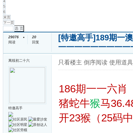
4
5
6
末页
下一页
选 页
[特邀高手]
189期一
29076
20
阅读
回复
一一一一一一一一一
离线
初二十六
只看楼主
倒序阅读
使用道具
186期一一六肖
猪蛇牛
猴
马36.4
特邀高手
开23猴（25码