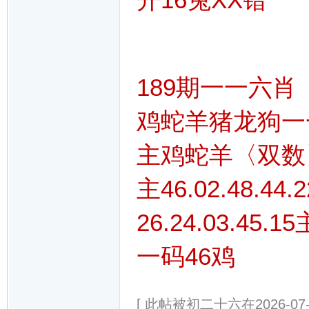
189期一一六肖
鸡蛇羊猪龙狗一
主鸡蛇羊〈双数
主46.02.48.44.2
26.24.03.45.
一码46鸡
[ 此帖被初二十六在2026-07-