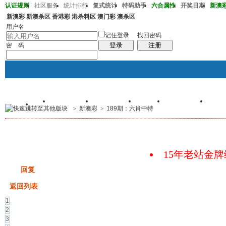
认证规则
社区服务
统计排行
复式统计
特码助手
六合属性
开奖日期
新澳彩2
新澳彩
新澳杀区
香港彩
港杀料区
澳门彩
澳杀区
澳彩218期37-32-33-15-22-43T41
用户名
记住登录
找回密码
登录
注册
密 码
首页
交易记录
我的帖子
群组
个人中心
手
>
新澳彩
>
189期：六肖中特
帖子
码皇总管
说：
2026年7月底即将 开启特邀高
15年老站金
发帖
回复
返回列表
1
2
3