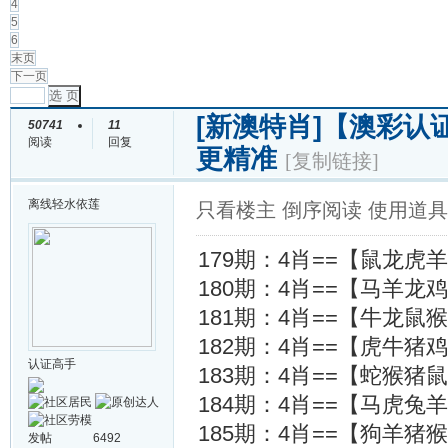
4
5
6
末页
下一页
选 页
[新澳特肖]
【澳彩认证
50741
11
阅读
回复
更精准
[复制链接]
离线
轻水依莲
只看楼主
倒序阅读
使用道具
179期：4肖==【鼠龙虎
180期：4肖==【马羊龙
181期：4肖==【牛龙鼠
182期：4肖==【虎牛猪
认证高手
183期：4肖==【蛇猴猪
184期：4肖==【马虎兔
185期：4肖==【狗羊猪
发帖
6492