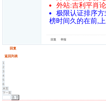
外站:吉利平肖论坛http:
极限认证排序方
榜时间久的在前,
回复
举报
发帖
回复
返回列表
1
2
3
4
5
6
末页
下一页
选 页