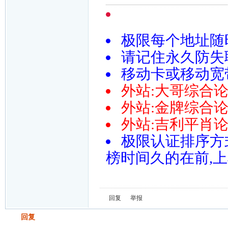
极限每个地址随
请记住永久防失联导
移动卡或移动宽带请尝
外站:大哥综合论坛htt
外站:金牌综合论坛htt
外站:吉利平肖论坛http:
极限认证排序方
榜时间久的在前,
回复
举报
发帖
回复