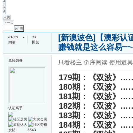
4
5
6
末页
下一页
选 页
[新澳波色]
【澳彩认证
81801
13
阅读
回复
赚钱就是这么容易┅
离线
强哥
只看楼主
倒序阅读
使用道具
179期：《双波》…
180期：《双波》…
181期：《双波》…
182期：《双波》…
认证高手
183期：《双波》…
184期：《双波》…
发帖
6543