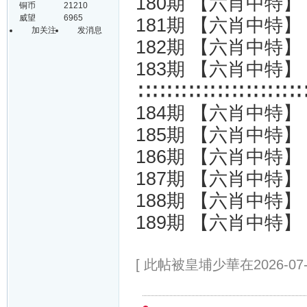
180期 【六肖中特
铜币
21210
威望
6965
181期 【六肖中特
加关注
发消息
182期 【六肖中特
183期 【六肖中特
∷∷∷∷∷∷∷∷∷∷∷∷
184期 【六肖中特
185期 【六肖中特
186期 【六肖中特
187期 【六肖中特
188期 【六肖中特
189期 【六肖中特
[ 此帖被皇埔少華在2026-07-