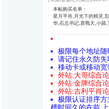
本帖购买名单：
星月平肖,月光下的精灵,彭
华,石总书记,君戰天,小舔
极限每个地址随
请记住永久防失联导
移动卡或移动宽带请尝
外站:大哥综合论坛htt
外站:金牌综合论坛htt
外站:吉利平肖论坛http:
极限认证排序方
榜时间久的在前,