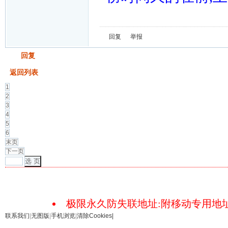
回复
举报
发帖
回复
返回列表
1
2
3
4
5
6
末页
下一页
选 页
极限永久防失联地址:附移动专用地址18
联系我们
|
无图版
|
手机浏览
|
清除Cookies
|