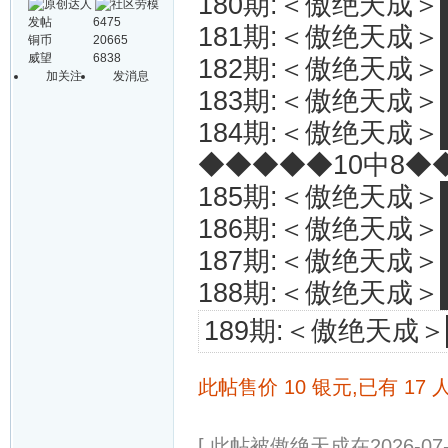
180期:＜傲绝天成＞
发帖
6475
181期:＜傲绝天成＞
铜币
20665
威望
6838
182期:＜傲绝天成＞
加关注
发消息
183期:＜傲绝天成＞
184期:＜傲绝天成＞
◆◆◆◆◆10中8◆
185期:＜傲绝天成＞
186期:＜傲绝天成＞
187期:＜傲绝天成＞
188期:＜傲绝天成＞
189期:＜傲绝天成
此帖售价 10 银元,已有 17 
[ 此帖被傲绝天成在2026-07-