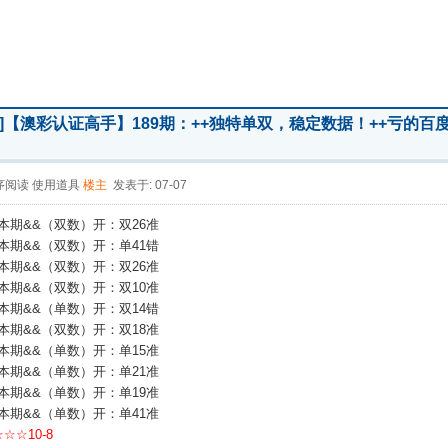
]
【澳彩认证高手】189期：++独特单双，稳定数据！++亏的百
序阅读
使用道具
楼主
发表于: 07-07
&本期&&（双数）开：双26准
&本期&&（双数）开：单41错
&本期&&（双数）开：双26准
&本期&&（双数）开：双10准
&本期&&（单数）开：双14错
&本期&&（双数）开：双18准
&本期&&（单数）开：单15准
&本期&&（单数）开：单21准
&本期&&（单数）开：单19准
&本期&&（单数）开：单41准
☆☆10-8