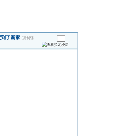
度到了新家
[复制链