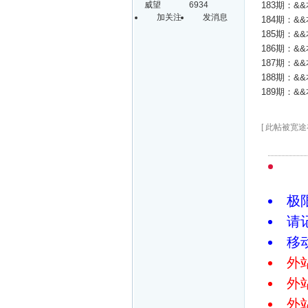
威望
6934
183期：&
加关注
发消息
184期：&
185期：&
186期：&
187期：&
188期：&
189期：&
[ 此帖被宽途在
极
请记
移动
外站
外站
外站: