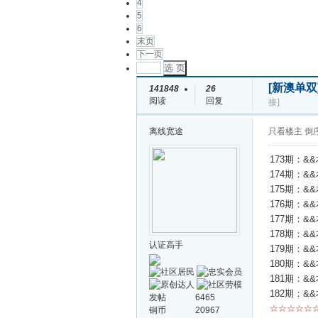
4
5
6
末页
下一页
选 页
[新澳单双
141848
26
阅读
回复
接]
离线
宽途
只看楼主
倒
173期：&
174期：&
175期：&
176期：&
177期：&
178期：&
认证高手
179期：&
180期：&
181期：&
182期：&
发帖
6465
☆☆☆☆☆☆
铜币
20967