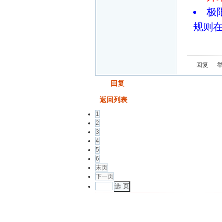
极
规则
回复
发帖
回复
返回列表
1
2
3
4
5
6
末页
下一页
选 页