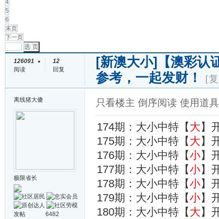
4
5
6
末页
下一页
选 页
[新澳大小]
【澳彩认证
126091
12
阅读
回复
参考，一起发财！
[
离线
猪大傻
只看楼主
倒序阅读
使用道具
174期：大小中特【
大
】
175期：大小中特【
大
】
176期：大小中特【
小
】
177期：大小中特【
小
】
极限省长
178期：大小中特【
小
】
179期：大小中特【
小
】
180期：大小中特【
大
】
发帖
6482