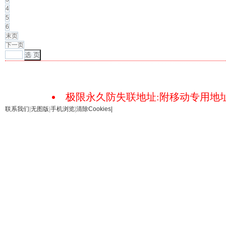
4
5
6
末页
下一页
选 页
极限永久防失联地址:附移动专用地址18
联系我们
|
无图版
|
手机浏览
|
清除Cookies
|