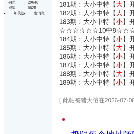
铜币
20646
181期：大小中特【
大
】
威望
6825
182期：大小中特【
大
】
加关注
发消息
183期：大小中特【
小
】
☆☆☆☆☆☆10中8☆☆
184期：大小中特【
小
】
185期：大小中特【
大
】
186期：大小中特【
小
】
187期：大小中特【
小
】
188期：大小中特【
大
】
189期：大小中特【
小
】
[ 此帖被猪大傻在2026-07-08