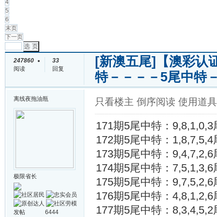
4
5
6
末页
下一页
选 页
[新澳五尾]
【澳彩认证
247860
33
阅读
回复
特－－－－5尾中特
离线
夜拖油瓶
只看楼主
倒序阅读
使用道具
171期5尾中特：9,8,1,0,
172期5尾中特：1,8,7,5,
173期5尾中特：9,4,7,2,
174期5尾中特：7,5,1,3,
极限省长
175期5尾中特：9,7,5,2,
176期5尾中特：4,8,1,2,
177期5尾中特：8,3,4,5,
发帖
6444