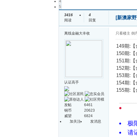
4
5
3416
4
[新澳家野
阅读
回复
离线
金融大丰收
只看楼主
倒
149期:
150期:
151期:
152期:
153期:
认证高手
154期:
155期:
发帖
6461
铜币
20623
威望
6824
加关注
发消息
极
请记