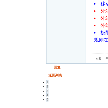
移动
外站
外站
外站:
极
规则
回复
发帖
回复
返回列表
1
2
3
4
5