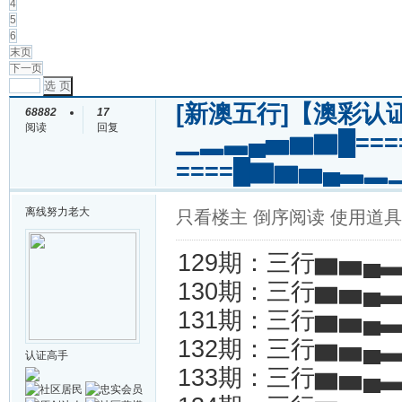
4
5
6
末页
下一页
选 页
[新澳五行]
【澳彩认证
68882
17
阅读
回复
▁▂▃▄▅▆▇█===
====█▇▆▅▄▃▂
离线
努力老大
只看楼主
倒序阅读
使用道具
129期：三行▆▅▄
130期：三行▆▅▄
131期：三行▆▅▄
132期：三行▆▅▄
认证高手
133期：三行▆▅▄