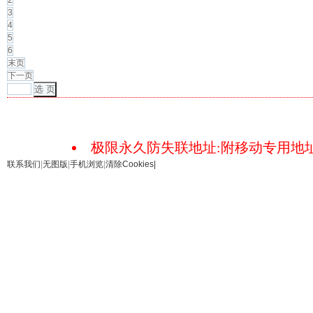
2
3
4
5
6
末页
下一页
选 页
极限永久防失联地址:附移动专用地址18
联系我们
|
无图版
|
手机浏览
|
清除Cookies
|