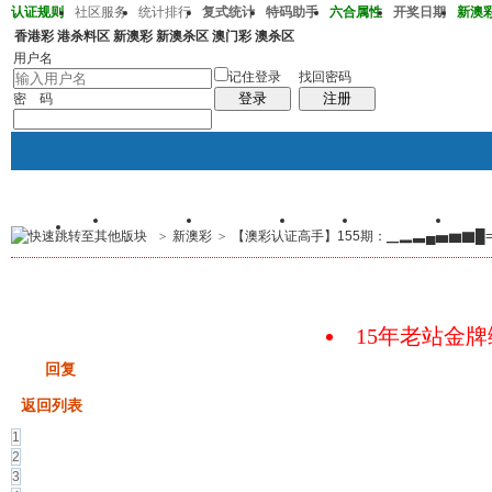
认证规则
社区服务
统计排行
复式统计
特码助手
六合属性
开奖日期
新澳彩2
香港彩
港杀料区
新澳彩
新澳杀区
澳门彩
澳杀区
澳彩218期37-32-33-15-22-43T41
用户名
记住登录
找回密码
登录
注册
密 码
首页
交易记录
我的帖子
群组
个人中心
手
>
新澳彩
>
【澳彩认证高手】155期：▁▂▃▄▅▆▇█====
帖子
码皇总管
说：
2026年7月底即将 开启特邀高
15年老站金
发帖
回复
返回列表
1
2
3