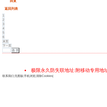
发帖
回复
返回列表
1
2
3
4
5
6
末页
下一页
选 页
极限永久防失联地址:附移动专用地址18
联系我们
|
无图版
|
手机浏览
|
清除Cookies
|