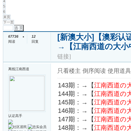
4
5
6
末页
下一页
选 页
[新澳大小]
【澳彩认证
67736
12
阅读
回复
→【江南西道の大小
链接]
离线
江南西道
只看楼主
倒序阅读
使用道具
143期：→【
江南西道の
144期：→【
江南西道の
145期：→【
江南西道の
146期：→【
江南西道の
认证高手
147期：→【
江南西道の
148期：→【
江南西道の