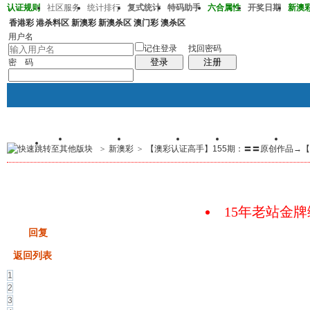
认证规则
社区服务
统计排行
复式统计
特码助手
六合属性
开奖日期
新澳彩2
香港彩
港杀料区
新澳彩
新澳杀区
澳门彩
澳杀区
澳彩218期37-32-33-15-22-43T41
用户名
记住登录
找回密码
登录
注册
密 码
首页
交易记录
我的帖子
群组
个人中心
手
>
新澳彩
>
【澳彩认证高手】155期：〓〓原创作品→【江
帖子
码皇总管
说：
2026年7月底即将 开启特邀高
15年老站金
发帖
回复
返回列表
1
2
3