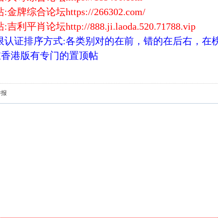
:金牌综合论坛https://266302.com/
吉利平肖论坛http://888.ji.laoda.520.71788.vip
限认证排序方式:各类别对的在前，错的在后右，在
在香港版有专门的置顶帖
举报