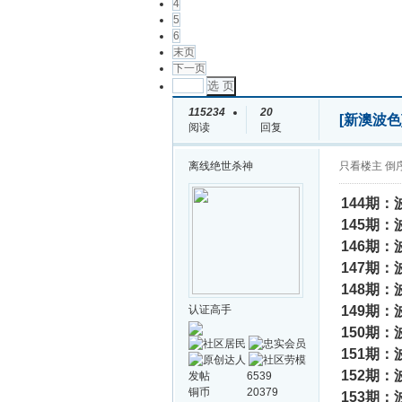
4
5
6
末页
下一页
选 页
115234
20
[新澳波色
阅读
回复
离线
绝世杀神
只看楼主
倒
144期：
145期：
146期：
147期：
148期：
认证高手
149期：
150期：
151期：
152期：
发帖
6539
铜币
20379
153期：