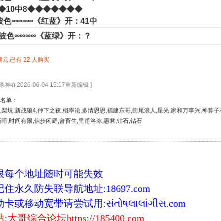
◆10中8◆◆◆◆◆◆◆
波色∞∞∞∞《红蓝》开：41中
：波色∞∞∞∞《蓝绿》开：？
银元,已有 22 人购买
神在2026-06-04 15:17重新编辑 ]
名单：
,梨坑,新战狼4,仲下之夜,概率论,多情恩恩,福建东哥,街尾浪人,星光,家和万事兴,神算
所暗,时间有限,信步闲庭,曾畜生,皇甫洛冰,惠君,钻石,钻石
限每个地址随时可能失效
住永久防失联导航地址:18697.com
卡或移动宽带请尝试用:સંતોષલાલાંગીસ.com
:大哥综合论坛https://185400.com