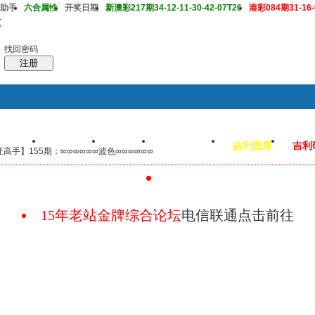
助手
六合属性
开奖日期
新澳彩217期34-12-11-30-42-07T26
港彩084期31-16-0
区
找回密码
注册
群组
个人中心
手机版
防跳转教程
吉利图库
吉利
高手】155期：∞∞∞∞∞∞波色∞∞∞∞∞∞
搜索
帖子
2026年7月底即将 开启特邀高手2肖中特大赛，重奖一万 ..
（2026-07-10
15年老站金牌综合论坛
电信联通点击前往