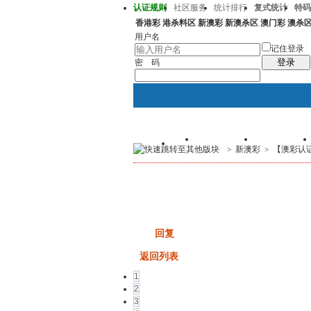
认证规则
社区服务
统计排行
复式统计
特码
香港彩
港杀料区
新澳彩
新澳杀区
澳门彩
澳杀
澳彩217期40-29-17-18-31-32T34
用户名
记住登录
登录
密 码
首页
交易记录
我的帖子
>
新澳彩
>
【澳彩认证
码皇总管
说：
发帖
回复
返回列表
1
2
3