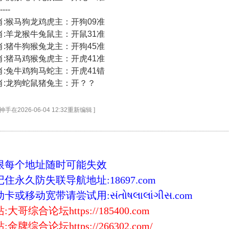
---
特肖:猴马狗龙鸡虎主：开狗09准
特肖:羊龙猴牛兔鼠主：开鼠31准
特肖:猪牛狗猴兔龙主：开狗45准
特肖:猪马鸡猴兔虎主：开虎41准
特肖:兔牛鸡狗马蛇主：开虎41错
特肖:龙狗蛇鼠猪兔主：开？？
手在2026-06-04 12:32重新编辑 ]
限每个地址随时可能失效
住永久防失联导航地址:18697.com
卡或移动宽带请尝试用:સંતોષલાલાંગીસ.com
:大哥综合论坛https://185400.com
:金牌综合论坛https://266302.com/