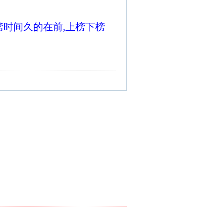
榜时间久的在前,上榜下榜