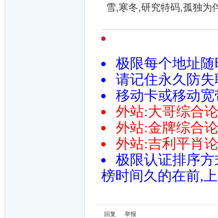
雪,寒冬,研究特码,孤独为
极限每个地址随
请记住永久防失联导
移动卡或移动宽带请尝
外站:大哥综合论坛htt
外站:金牌综合论坛htt
外站:吉利平肖论坛http:
极限认证排序方
榜时间久的在前,
回复
举报