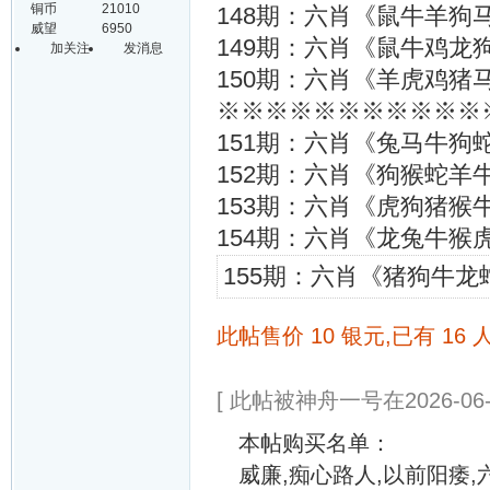
铜币
21010
148期：六肖《鼠牛羊狗
威望
6950
149期：六肖《鼠牛鸡龙
加关注
发消息
150期：六肖《羊虎鸡猪
※※※※※※※※※※※
151期：六肖《兔马牛狗
152期：六肖《狗猴蛇羊
153期：六肖《虎狗猪猴
154期：六肖《龙兔牛猴
155期：六肖《猪狗牛龙
此帖售价 10 银元,已有 16 
[ 此帖被神舟一号在2026-06-
本帖购买名单：
威廉,痴心路人,以前阳痿,六