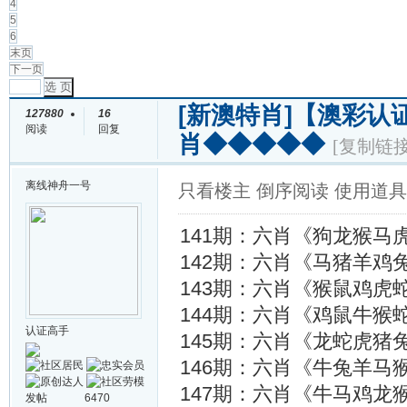
4
5
6
末页
下一页
选 页
[新澳特肖]
【澳彩认证
127880
16
阅读
回复
肖◆◆◆◆◆
[复制链接
离线
神舟一号
只看楼主
倒序阅读
使用道具
141期：六肖《狗龙猴马
142期：六肖《马猪羊鸡
143期：六肖《猴鼠鸡虎
144期：六肖《鸡鼠牛猴
认证高手
145期：六肖《龙蛇虎猪
146期：六肖《牛兔羊马
147期：六肖《牛马鸡龙
发帖
6470