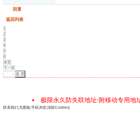
发帖
回复
返回列表
1
2
3
4
5
6
末页
下一页
选 页
极限永久防失联地址:附移动专用地址18
联系我们
|
无图版
|
手机浏览
|
清除Cookies
|